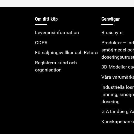
Om ditt köp
Genvägar
Leveransinformation
Broschyrer
GDPR
Produkter – Indu
smörjmedel oc
Försäljningsvillkor och Returer
doseringsutrus
Registrera kund och
3D Modeller cad
organisation
Våra varumärk
Industriella lös
limning, smörj
dosering
G A Lindberg 
Kunskapsbank