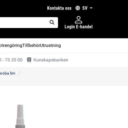
kontakta oss
SV
Login E-handel
placeholder.search
rirengöring
Tillbehör
Utrustning
 - 73 20 00
Kunskapsbanken
roba lim