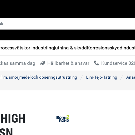
rocessvätskor industri
Ingjutning & skydd
Korrosionsskydd
Indust
kickas samma dag
Hållbarhet & ansvar
Kundservice 020
a lim, smörjmedel och doseringsutrustning
Lim-Tejp-Tätning
Anae
 HIGH
SN