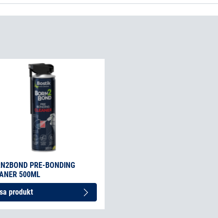
A-WL High Strength
(sv-SE)
N2BOND PRE-BONDING
ANER 500ML
sa produkt