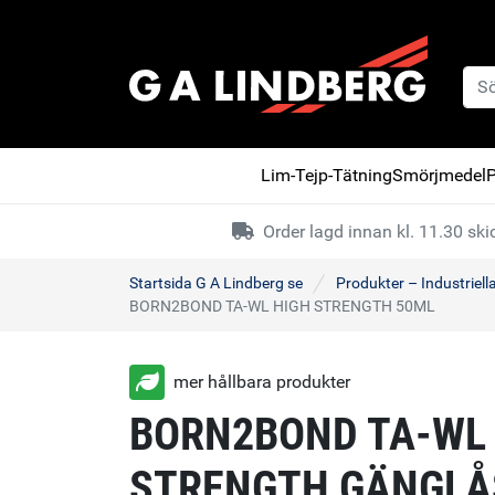
Lim-Tejp-Tätning
Smörjmedel
P
Order lagd innan kl. 11.30 s
Startsida G A Lindberg se
Produkter – Industriell
BORN2BOND TA-WL HIGH STRENGTH 50ML
mer hållbara produkter
BORN2BOND TA-WL
STRENGTH GÄNGLÅ