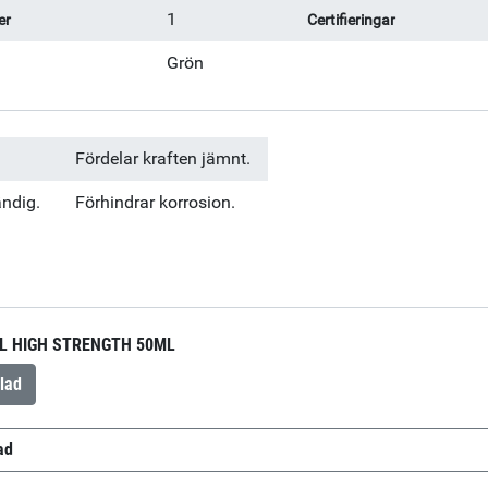
1
er
Certifieringar
Grön
Fördelar kraften jämnt.
ändig.
Förhindrar korrosion.
L HIGH STRENGTH 50ML
lad
ad