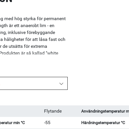
g med hög styrka för permanent
th är ett anaerobt lim - en
ng, inklusive förebyggande
la håligheter för att låsa fast och
r de utsätts för extrema
Produkten är så kallad "white
 och utan varningssymboler -
ompromissa med prestandan!
härdplastutbildning. Produkten
m och hög styrka. Low Strength:
L
gh Strength: Upp till M20
Flytande
Användningstemperatur m
-55
eratur min °C
Härdningstemperatur °C