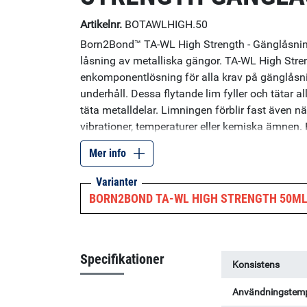
Artikelnr.
BOTAWLHIGH.50
Born2Bond™ TA-WL High Strength - Gänglåsnin
låsning av metalliska gängor. TA-WL High Streng
enkomponentlösning för alla krav på gänglåsni
underhåll. Dessa flytande lim fyller och tätar al
täta metalldelar. Limningen förblir fast även nä
vibrationer, temperaturer eller kemiska ämnen. 
label", det vill säga, den är helt oklassificerad
Mer info
miljövänlig och arbetsmiljövänlig utan att k
Användning av produkten ställer inga krav på 
Varianter
finns tillgänglig i tre olika styrkor: låg, mediu
BORN2BOND TA-WL HIGH STRENGTH 50M
upp till M20; Medium Strength: Upp till M36; Hi
Specifikationer
Konsistens
Användningstemp