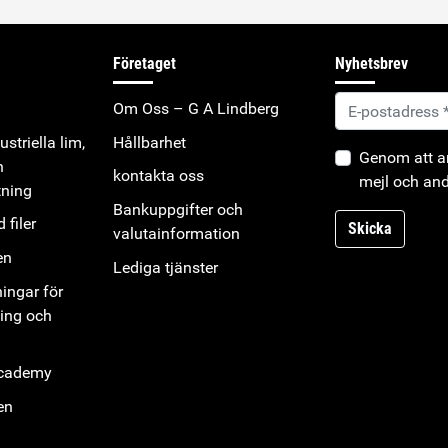
Företaget
Nyhetsbrev
Om Oss – G A Lindberg
striella lim,
Hållbarhet
Genom att an
h
kontakta oss
mejl och and
tning
Bankuppgifter och
 filer
Skicka
valutainformation
en
Lediga tjänster
ningar för
ning och
Academy
en