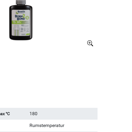
Större bild
180
ax °C
Rumstemperatur