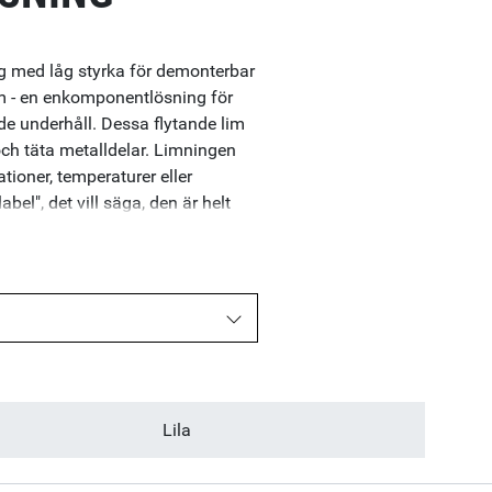
 med låg styrka för demonterbar
im - en enkomponentlösning för
de underhåll. Dessa flytande lim
t och täta metalldelar. Limningen
ationer, temperaturer eller
el", det vill säga, den är helt
jövänlig och arbetsmiljövänlig
ing av produkten ställer inga
änglig i tre olika styrkor: låg,
M20; Medium Strength: Upp till
Lila