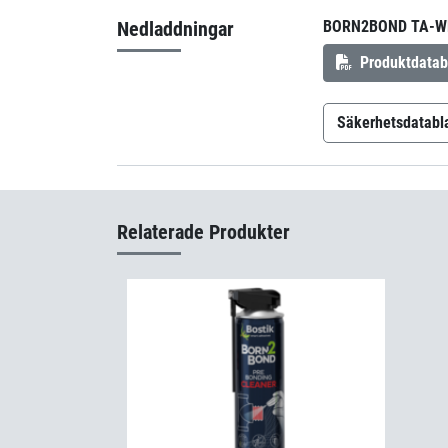
Nedladdningar
BORN2BOND TA-W
Produktdatab
Säkerhetsdatabl
Born2Bond 
Relaterade Produkter