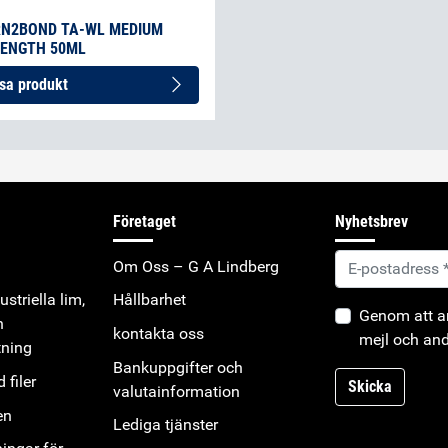
N2BOND TA-WL MEDIUM
ENGTH 50ML
sa produkt
Företaget
Nyhetsbrev
Om Oss – G A Lindberg
striella lim,
Hållbarhet
Genom att an
h
kontakta oss
mejl och and
tning
Bankuppgifter och
 filer
Skicka
valutainformation
en
Lediga tjänster