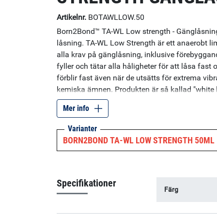
Artikelnr.
BOTAWLLOW.50
Born2Bond™ TA-WL Low strength - Gänglåsning
låsning. TA-WL Low Strength är ett anaerobt l
alla krav på gänglåsning, inklusive förebyggan
fyller och tätar alla håligheter för att låsa fas
förblir fast även när de utsätts för extrema vibr
kemiska ämnen. Produkten är så kallad "white lab
oklassificerad och utan varningssymboler - mil
Mer info
utan att kompromissa med prestandan! Användn
krav på härdplastutbildning. Produkten finns tillg
Varianter
medium och hög styrka. Low Strength: upp till 
BORN2BOND TA-WL LOW STRENGTH 50ML
M36; High Strength: Upp till M20
Specifikationer
Färg