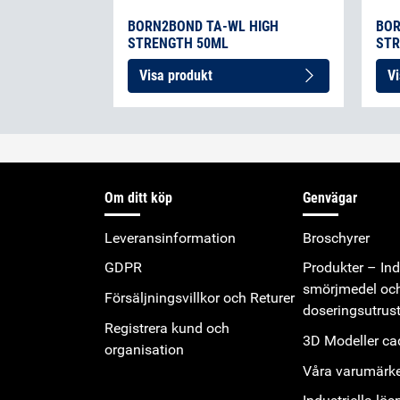
BORN2BOND TA-WL HIGH
BOR
STRENGTH 50ML
STR
Visa produkt
Vi
Om ditt köp
Genvägar
Leveransinformation
Broschyrer
GDPR
Produkter – Indu
smörjmedel oc
Försäljningsvillkor och Returer
doseringsutrus
Registrera kund och
3D Modeller cad
organisation
Våra varumärk