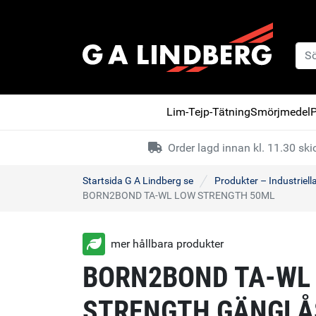
Lim-Tejp-Tätning
Smörjmedel
P
Order lagd innan kl. 11.30 s
Startsida G A Lindberg se
Produkter – Industriell
BORN2BOND TA-WL LOW STRENGTH 50ML
mer hållbara produkter
BORN2BOND TA-WL
STRENGTH GÄNGLÅ