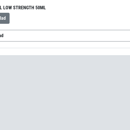
L LOW STRENGTH 50ML
lad
ad
TA-WL Low Strength
(sv-SE)