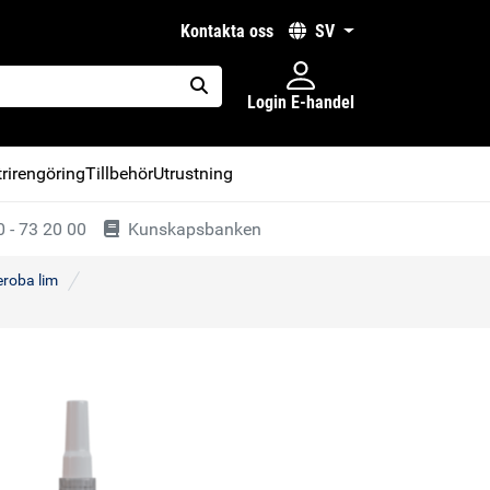
kontakta oss
SV
Login E-handel
placeholder.search
rirengöring
Tillbehör
Utrustning
 - 73 20 00
Kunskapsbanken
roba lim