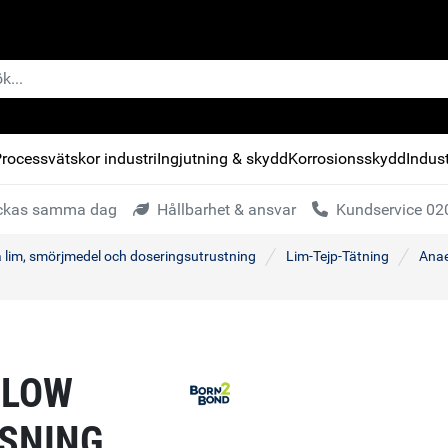
rocessvätskor industri
Ingjutning & skydd
Korrosionsskydd
Indust
kickas samma dag
Hållbarhet & ansvar
Kundservice 020
a lim, smörjmedel och doseringsutrustning
Lim-Tejp-Tätning
Anae
 LOW
SNING