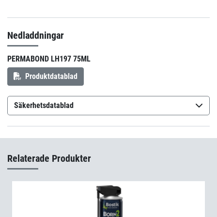
Nedladdningar
PERMABOND LH197 75ML
Produktdatablad
Säkerhetsdatablad
Permabond LH197
(sv-SE)
Relaterade Produkter