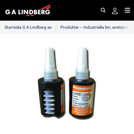
Sök
Me
Startsida G A Lindberg se
Produkter – Industriella lim, smörjmede