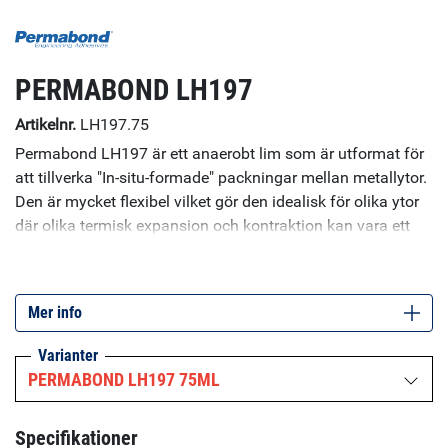
PERMABOND LH197
Artikelnr.
LH197.75
Permabond LH197 är ett anaerobt lim som är utformat för
att tillverka "In-situ-formade" packningar mellan metallytor.
Den är mycket flexibel vilket gör den idealisk för olika ytor
där olika termisk expansion och kontraktion kan vara ett
problem. På grund av sin flexibilitet är den lätt att avlägsna
och passar perfekt för tätningsapplikationer där
rutinmässig demontering krävs eller på mjuka metallytor
Mer info
som vissa aluminiumlegeringar som lätt tar skada.
Specifikationer: Viskositet (25°C): 2rpm: 50,000 mPa.s,
Varianter
20rpm: 20,500 mPa.s UV-fluorescerande: Ja
PERMABOND LH197 75ML
Specifikationer