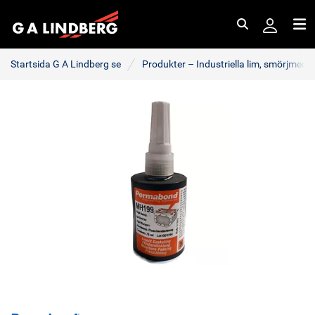
Sök
Me
Startsida G A Lindberg se
Produkter – Industriella lim, smörjmede