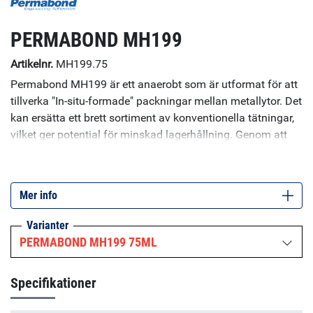
PERMABOND MH199
Artikelnr.
MH199.75
Permabond MH199 är ett anaerobt som är utformat för att
tillverka "In-situ-formade" packningar mellan metallytor. Det
kan ersätta ett brett sortiment av konventionella tätningar,
vilket ger potential för minskad lagerhållning. Genom att
tillåta yta-mot-yta kontakt kan lastöverföringen förbättras.
Eftersom produkten inte krymper eller kryper efter härdning,
krävs ingen åtdragning av bulten. Den har utmärkt kemisk
Mer info
och högtemperaturbeständighet (upp till 200 ° C).
Specifikationer: Viskositet (25°C): 2rpm: 225,000 mPa.s,
Varianter
20rpm: 75,000 mPa.s UV-fluorescerande: Ja
PERMABOND MH199 75ML
Specifikationer