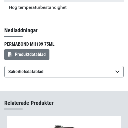
Hög temperaturbeständighet
Nedladdningar
PERMABOND MH199 75ML
Produktdatablad
Säkerhetsdatablad
Permabond MH199
(sv-SE)
Relaterade Produkter