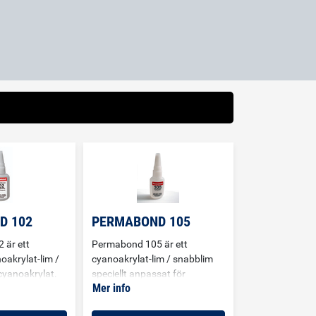
D 102
PERMABOND 105
 är ett
Permabond 105 är ett
oakrylat-lim /
cyanoakrylat-lim / snabblim
cyanoakrylat.
speciellt anpassat för
Mer info
är ett bra
svårlimmade plaster och
h har god
gummin. Limmet har låg