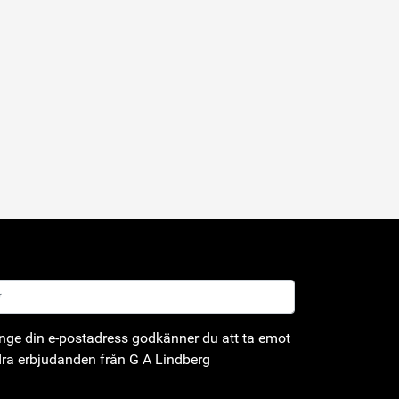
(upp till 0,15 mm) där fogen
inte kommer i kontinuerlig
kontakt med polära
lösningsmedel eller oxiderande
ämnen. Då limmet härdar
mycket snabbt, är det främst
mindre detaljer som brukar
limmas med cyanoakrylat.
Specifikationer: Viskositet: 70-
90 mPas Hanteringstid (stål):
15-20 sekunder. Typ: Allyl
ge din e-postadress godkänner du att ta emot
ra erbjudanden från G A Lindberg