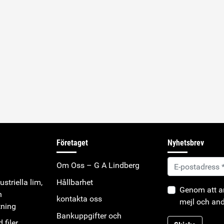
 med
Specifikationer: Viskositet: 90-
pecifikationer:
110 mPas Hanteringstid
-110 mPas
(gummi): 10-15 sekunder. Typ:
(gummi): <5
Etyl
Alkoxyetyl För
ed annan
 Permabond 940,
Företaget
Nyhetsbrev
Om Oss – G A Lindberg
striella lim,
Hållbarhet
Genom att an
h
kontakta oss
mejl och and
tning
Bankuppgifter och
 filer