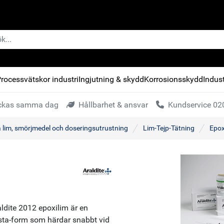
rocessvätskor industri
Ingjutning & skydd
Korrosionsskydd
Indust
kickas samma dag
Hållbarhet & ansvar
Kundservice 020
a lim, smörjmedel och doseringsutrustning
Lim-Tejp-Tätning
Epox
ldite 2012 epoxilim är en
asta-form som härdar snabbt vid