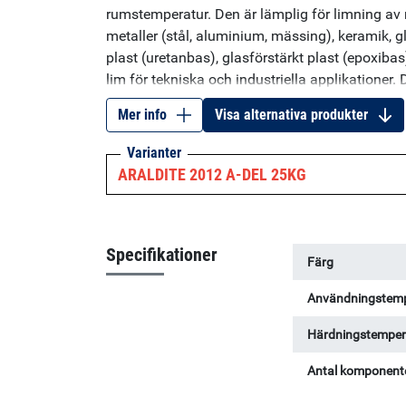
rumstemperatur. Den är lämplig för limning av 
metaller (stål, aluminium, mässing), keramik, gl
plast (uretanbas), glasförstärkt plast (epoxibas
lim för tekniska och industriella applikatione
förmågan att limma ett brett utbud av material, 
Mer info
Visa alternativa produkter
glas, gummi och de flesta andra material.
Varianter
ARALDITE 2012 A-DEL 25KG
Specifikationer
Färg
Användningstemp
Härdningstemper
Antal komponent