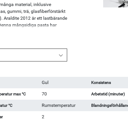
många material, inklusive
as, gummi, trä, glasfiberförstärkt
). Araldite 2012 är ett lastbärande
r. Denna mångsidiga pasta har
inklusive metaller, keramik, plast,
Gul
Konsistens
70
eratur max °C
Arbetstid (minuter)
Rumstemperatur
atur °C
Blandningsförhållan
2
er