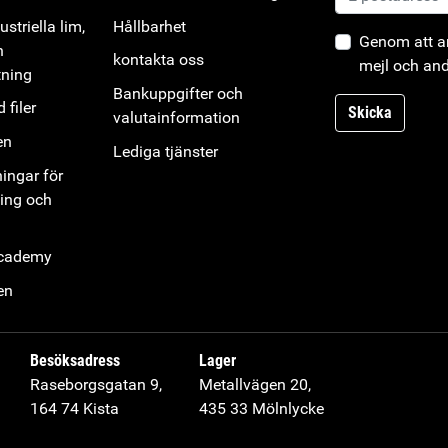
striella lim,
Hållbarhet
Genom att an
h
kontakta oss
mejl och and
tning
Bankuppgifter och
 filer
Skicka
valutainformation
en
Lediga tjänster
ningar för
ning och
Academy
en
Besöksadress
Lager
Raseborgsgatan 9,
Metallvägen 20,
164 74 Kista
435 33 Mölnlycke