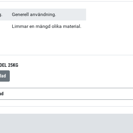
g.
Generell användning.
.
Limmar en mängd olika material.
DEL 25KG
lad
ad
12 Hardener
(sv-SE)
Araldite 2012 Resin
(sv-SE)
Araldite
2 Resin
(da-DK)