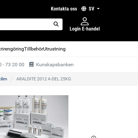
kontakta oss
SV
Login E-handel
placeholder.search
rirengöring
Tillbehör
Utrustning
 - 73 20 00
Kunskapsbanken
ilim
ARALDITE 2012 A-DEL 25KG