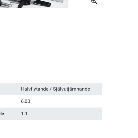
Större bild
Halvflytande / Självutjämnande
6,00
1:1
de