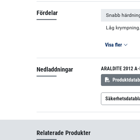
Fördelar
Snabb härdnin
Låg krympning
Visa fler
Nedladdningar
ARALDITE 2012 A-
Produktdatab
Säkerhetsdatabl
Araldite 20
Araldite 201
Relaterade Produkter