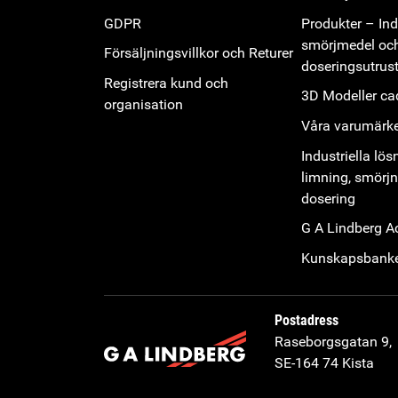
GDPR
Produkter – Indu
smörjmedel oc
Försäljningsvillkor och Returer
doseringsutrus
Registrera kund och
3D Modeller cad
organisation
Våra varumärk
Industriella lös
limning, smörj
dosering
G A Lindberg 
Kunskapsbank
Postadress
Raseborgsgatan 9,
SE-164 74 Kista