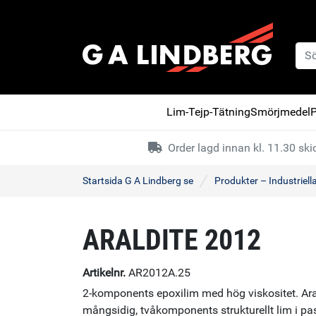
Lim-Tejp-Tätning
Smörjmedel
P
Order lagd innan kl. 11.30 s
Startsida G A Lindberg se
Produkter – Industriell
ARALDITE 2012
Artikelnr.
AR2012A.25
2-komponents epoxilim med hög viskositet. Ara
mångsidig, tvåkomponents strukturellt lim i p