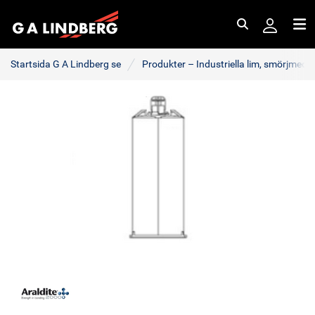
Sök
Me
Startsida G A Lindberg se
Produkter – Industriella lim, smörjmede