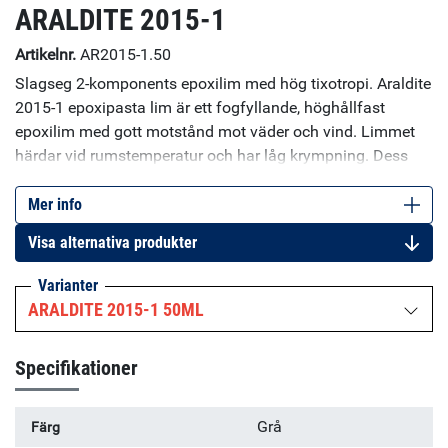
ARALDITE 2015-1
Artikelnr.
AR2015-1.50
Slagseg 2-komponents epoxilim med hög tixotropi. Araldite
2015-1 epoxipasta lim är ett fogfyllande, höghållfast
epoxilim med gott motstånd mot väder och vind. Limmet
härdar vid rumstemperatur och har låg krympning. Dess
höga viskositet och tixotropi lämpar sig för vertikal
applicering. Araldite 2015-1 passar perfekt för limning av
Mer info
GRP, SMC och järn, aluminium, koppar, keramik, glas och
Visa alternativa produkter
trä och passar för de flesta industriella applikationer.
Varianter
ARALDITE 2015-1 50ML
Specifikationer
Grå
Färg