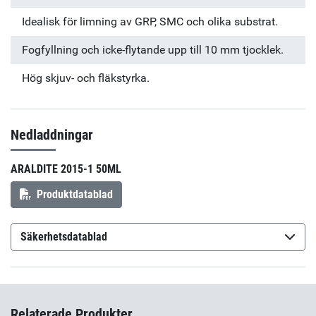
Idealisk för limning av GRP, SMC och olika substrat.
Fogfyllning och icke-flytande upp till 10 mm tjocklek.
Hög skjuv- och fläkstyrka.
Nedladdningar
ARALDITE 2015-1 50ML
Produktdatablad
Säkerhetsdatablad
Araldite 2015-1 Hardener
(sv-SE)
Araldite 2015-1 Resin
(sv-SE)
Relaterade Produkter