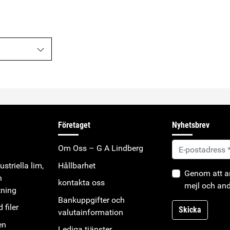
Företaget
Nyhetsbrev
Om Oss – G A Lindberg
striella lim,
Hållbarhet
Genom att an
h
kontakta oss
mejl och and
tning
Bankuppgifter och
 filer
Skicka
valutainformation
en
Lediga tjänster