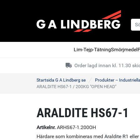
Lim-Tejp-Tätning
Smörjmedel
P
Order lagd innan kl. 11.30 s
Startsida G A Lindberg se
Produkter – Industriell
ARALDITE HS67-1 / 200KG "OPEN HEAD"
ARALDITE HS67-1
Artikelnr.
ARHS67-1.200OH
Härdare som kombineras med Araldite R1 eller 