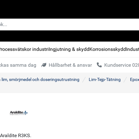
rocessvätskor industri
Ingjutning & skydd
Korrosionsskydd
Indust
kickas samma dag
Hållbarhet & ansvar
Kundservice 020
a lim, smörjmedel och doseringsutrustning
Lim-Tejp-Tätning
Epox
Araldite R3KS.