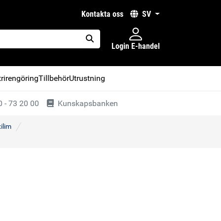
kontakta oss
SV
Login E-handel
placeholder.search
rirengöring
Tillbehör
Utrustning
 - 73 20 00
Kunskapsbanken
ilim