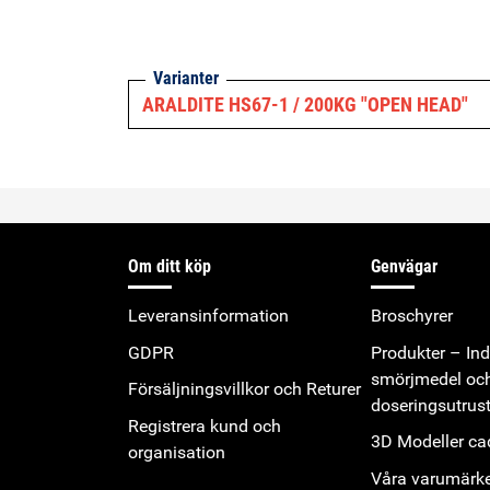
Varianter
ARALDITE HS67-1 / 200KG "OPEN HEAD"
Om ditt köp
Genvägar
Leveransinformation
Broschyrer
GDPR
Produkter – Indu
smörjmedel oc
Försäljningsvillkor och Returer
doseringsutrus
Registrera kund och
3D Modeller cad
organisation
Våra varumärk