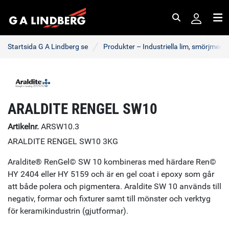
Sök
Me
Startsida G A Lindberg se
Produkter – Industriella lim, smörjmede
ARALDITE RENGEL SW10
Artikelnr.
ARSW10.3
ARALDITE RENGEL SW10 3KG
Araldite® RenGel© SW 10 kombineras med härdare Ren©
HY 2404 eller HY 5159 och är en gel coat i epoxy som går
att både polera och pigmentera. Araldite SW 10 används till
negativ, formar och fixturer samt till mönster och verktyg
för keramikindustrin (gjutformar).