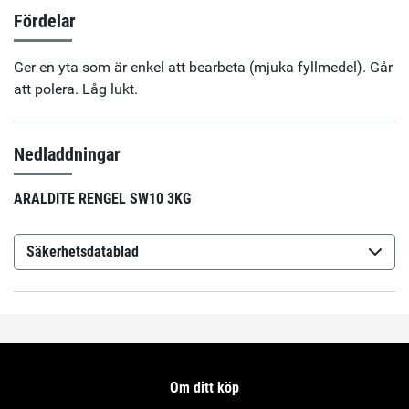
Fördelar
Ger en yta som är enkel att bearbeta (mjuka fyllmedel). Går
att polera. Låg lukt.
Nedladdningar
ARALDITE RENGEL SW10 3KG
Säkerhetsdatablad
Araldite Rengel SW10
(sv-SE)
Om ditt köp