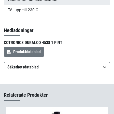
Tål upp till 230 C.
Nedladdningar
COTRONICS DURALCO 4538 1 PINT
Produktdatablad
Säkerhetsdatablad
Cotronics Duralco 4538 Hardener
(sv-SE)
Cotronics Duralco 4538 Resin
(sv-SE)
Relaterade Produkter