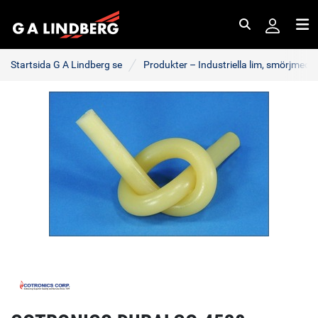
Sök
Me
Startsida G A Lindberg se
Produkter – Industriella lim, smörjmede