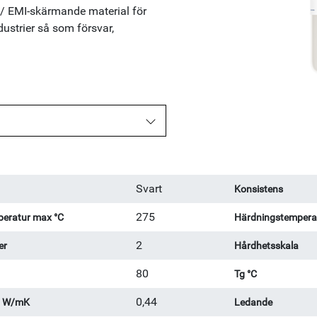
 EMI-skärmande material för
ustrier så som försvar,
Svart
Konsistens
275
eratur max °C
Härdningstemperat
2
er
Hårdhetsskala
80
Tg °C
0,44
l W/mK
Ledande