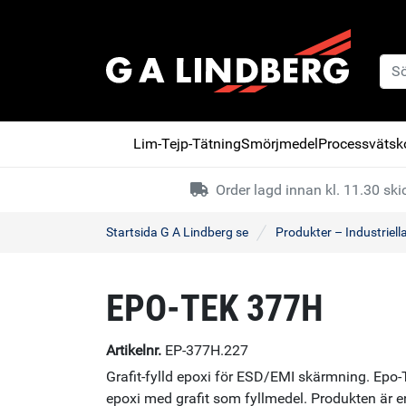
Lim-Tejp-Tätning
Smörjmedel
Processvätsko
Order lagd innan kl. 11.30 s
Startsida G A Lindberg se
Produkter – Industriell
EPO-TEK 377H
Artikelnr.
EP-377H.227
Grafit-fylld epoxi för ESD/EMI skärmning. Ep
epoxi med grafit som fyllmedel. Produkten är en