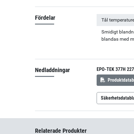
Fördelar
Tål temperaturer
Smidigt blandn
blandas med mi
Nedladdningar
EPO-TEK 377H 227
Produktdatab
Säkerhetsdatabl
Epo-Tek 377
Relaterade Produkter