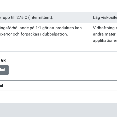
 upp till 275 C (intermittent).
Låg viskosit
ingsförhållande på 1:1 gör att produkten kan
Vidhäftning ti
xerrör och förpackas i dubbelpatron.
andra materi
applikationer
 GR
lad
ad
H Part A
(sv-SE)
Epo-Tek 377H Part B
(sv-SE)