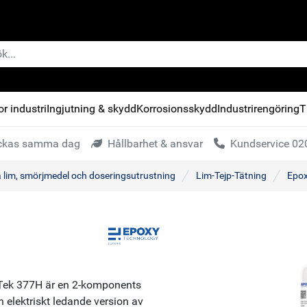
r industri
Ingjutning & skydd
Korrosionsskydd
Industrirengöring
T
kickas samma dag
Hållbarhet & ansvar
Kundservice 020
a lim, smörjmedel och doseringsutrustning
Lim-Tejp-Tätning
Epox
o-Tek 377H är en 2-komponents
 elektriskt ledande version av