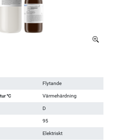
Större bild
Flytande
Värmehärdning
ur °C
D
95
Elektriskt