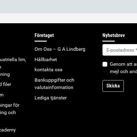
Företaget
Nyhetsbrev
Om Oss – G A Lindberg
striella lim,
Hållbarhet
Genom att an
h
kontakta oss
mejl och and
tning
Bankuppgifter och
 filer
Skicka
valutainformation
en
Lediga tjänster
ningar för
ning och
Academy