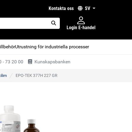
kontakta oss
SV
Login E-handel
placeholder.search
illbehör
Utrustning för industriella processer
 - 73 20 00
Kunskapsbanken
ilim
EPO-TEK 377H 227 GR