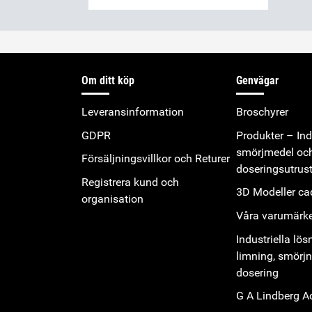
Om ditt köp
Genvägar
Leveransinformation
Broschyrer
GDPR
Produkter – Indu
smörjmedel oc
Försäljningsvillkor och Returer
doseringsutrus
Registrera kund och
3D Modeller cad
organisation
Våra varumärk
Industriella lös
limning, smörj
dosering
G A Lindberg 