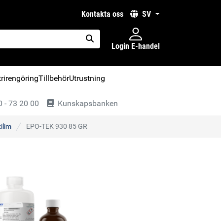
kontakta oss
SV
Login E-handel
placeholder.search
rirengöring
Tillbehör
Utrustning
 - 73 20 00
Kunskapsbanken
ilim
EPO-TEK 930 85 GR