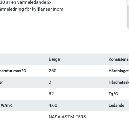
930 är en värmeledande 2-
rmeledning för kylflänsar inom
Beige
Konsistens
250
eratur max °C
Härdningst
2
er
Hårdhetssk
82
Tg °C
4,60
l W/mK
Ledande
NASA ASTM E595