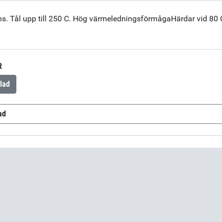
ns. Tål upp till 250 C. Hög värmeledningsförmågaHärdar vid 80 
R
lad
ad
 Part A
(sv-SE)
Epo-Tek 930 Part B
(sv-SE)
Epo-Tek 93