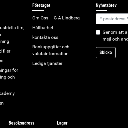
Företaget
Nyhetsbrev
Om Oss – G A Lindberg
striella lim,
Hållbarhet
Genom att an
h
kontakta oss
mejl och and
tning
Bankuppgifter och
 filer
Skicka
valutainformation
en
Lediga tjänster
ningar för
ning och
Academy
en
Besöksadress
Lager