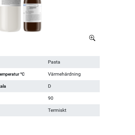
Större bild
Pasta
Värmehärdning
emperatur °C
D
ala
90
Termiskt