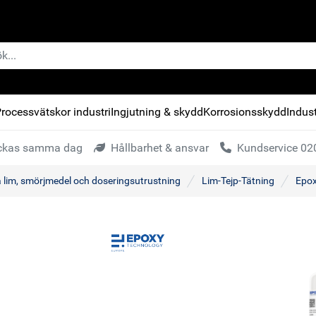
rocessvätskor industri
Ingjutning & skydd
Korrosionsskydd
Indust
kickas samma dag
Hållbarhet & ansvar
Kundservice 020
a lim, smörjmedel och doseringsutrustning
Lim-Tejp-Tätning
Epox