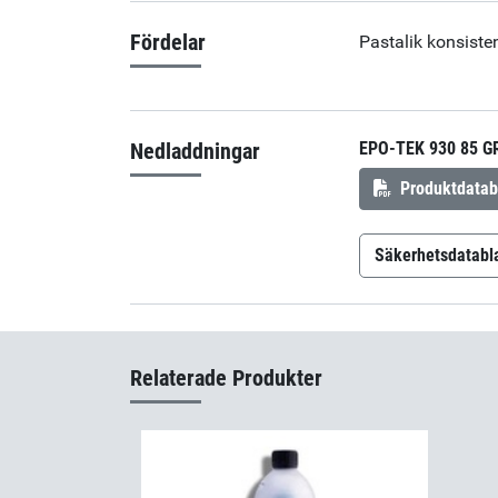
Fördelar
Pastalik konsiste
Nedladdningar
EPO-TEK 930 85 G
Produktdatab
Säkerhetsdatabl
Epo-Tek 930
Relaterade Produkter