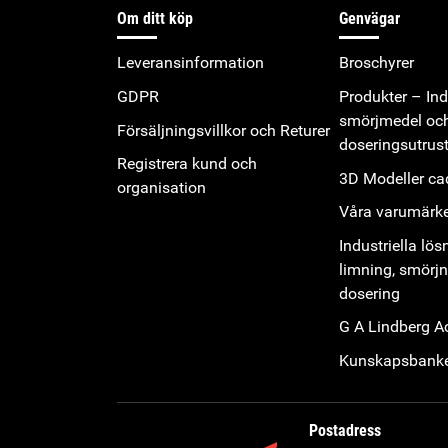
Om ditt köp
Genvägar
Leveransinformation
Broschyrer
GDPR
Produkter – Indu
smörjmedel oc
Försäljningsvillkor och Returer
doseringsutrus
Registrera kund och
3D Modeller cad
organisation
Våra varumärk
Industriella lös
limning, smörj
dosering
G A Lindberg 
Kunskapsbank
Postadress