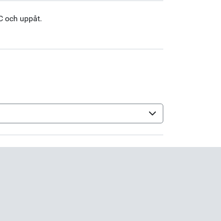
C och uppåt.
0 PMF
(sv-SE)