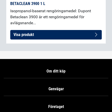
BETACLEAN 3900 1 L
Isopropanol-baserat rengöringsmedel: Dupont
Betaclean 3900 är ett rengöringsmedel för
avlägsnande...
Visa produkt
Om ditt köp
Genvägar
Företaget