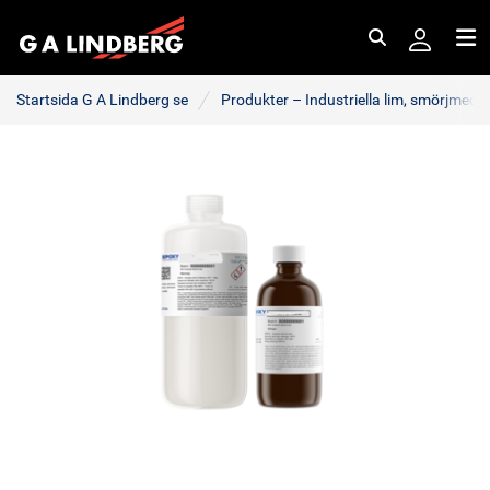
Sök
Me
Startsida G A Lindberg se
Produkter – Industriella lim, smörjmede