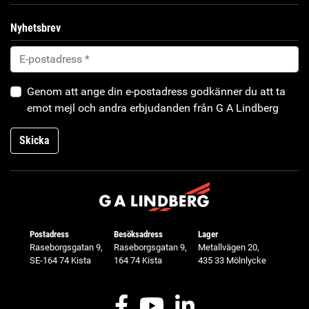
Nyhetsbrev
Genom att ange din e-postadress godkänner du att ta
emot mejl och andra erbjudanden från G A Lindberg
Skicka
Postadress
Besöksadress
Lager
Raseborgsgatan 9,
Raseborgsgatan 9,
Metallvägen 20,
SE-164 74 Kista
164 74 Kista
435 33 Mölnlycke
Facebook
Youtube
LinkedIn