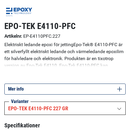
EPO-TEK E4110-PFC
Artikelnr.
EP-E4110PFC.227
Elektriskt ledande epoxi för jettingEpo-Tek® E4110-PFC är
ett silverfyllt elektriskt ledande och värmeledande epoxilim
för halvledare och elektronik. Produkten är en tixotrop
version av Epo-Tek E4110. Epo-Tek E4110-PFC kan
användas i en mängd applikationer inklusive limning av
chip, limning av sensorer, fiberoptik, ersättare för lödning,
och i solceller.
Mer info
Varianter
EPO-TEK E4110-PFC 227 GR
Specifikationer