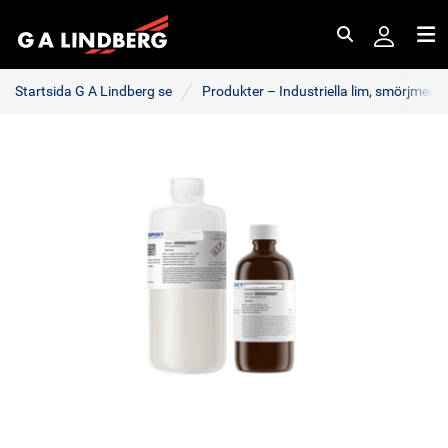
Sök
Me
Startsida G A Lindberg se
Produkter – Industriella lim, smörjmede