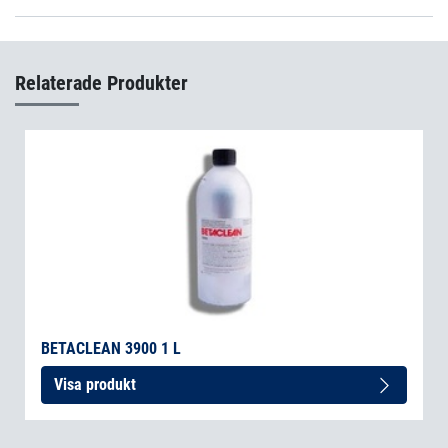
Epo-Tek E4110-PFC Part A
(sv-SE)
Epo-Tek E4110-PFC Part B
(sv-SE)
Relaterade Produkter
BETACLEAN 3900 1 L
Visa produkt