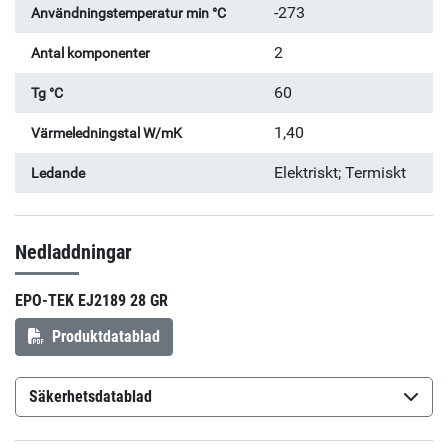
-273
Användningstemperatur min °C
2
Antal komponenter
60
Tg °C
1,40
Värmeledningstal W/mK
Elektriskt; Termiskt
Ledande
Nedladdningar
EPO-TEK EJ2189 28 GR
Produktdatablad
Säkerhetsdatablad
Epo-Tek EJ2189 Part A
(sv-SE)