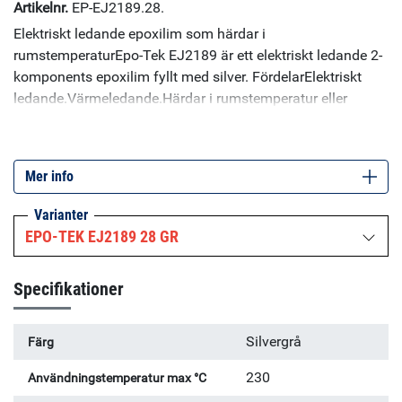
Artikelnr.
EP-EJ2189.28.
Elektriskt ledande epoxilim som härdar i
rumstemperaturEpo-Tek EJ2189 är ett elektriskt ledande 2-
komponents epoxilim fyllt med silver. FördelarElektriskt
ledande.Värmeledande.Härdar i rumstemperatur eller
snabbas på med värme.God vidhäftning mot många
material inklusive metaller, keramer, glas och
plaster.AnvändningsområdenEpo-Tek EJ-2189 kan
Mer info
användas för EMI- och RFI-skärmning, ITO-kopplingar i
LCD, kryogena tillämpningar samt som lim mikroelektonik i
Varianter
RF radio- och mikrovågsapplikationer.Produkten är
EPO-TEK EJ2189 28 GR
framtagen för att kunna härda i rumstemperatur och vid
låga temperaturer för applikationer där
Specifikationer
temperaturkänslighet är ett hinder. Limmet kan appliceras
med dispensering, tryck, pensling eller amnuell applicering.
Silvergrå
Färg
230
Användningstemperatur max °C