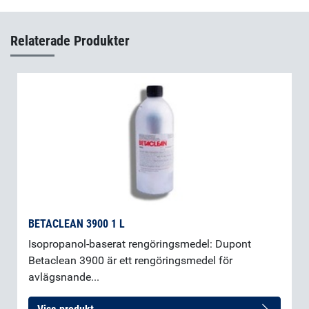
Epo-Tek EJ2189 Part B
(sv-SE)
Relaterade Produkter
BETACLEAN 3900 1 L
Isopropanol-baserat rengöringsmedel: Dupont
Betaclean 3900 är ett rengöringsmedel för
avlägsnande...