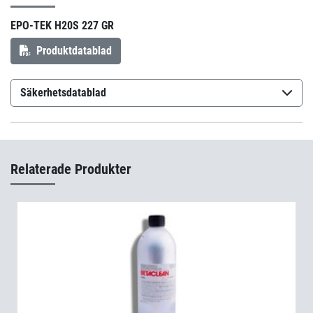
EPO-TEK H20S 227 GR
Produktdatablad
Säkerhetsdatablad
Epo-Tek H20S Part A+B
(sv-SE)
Epo-Tek H20S Part A+B
(fi-FI)
Relaterade Produkter