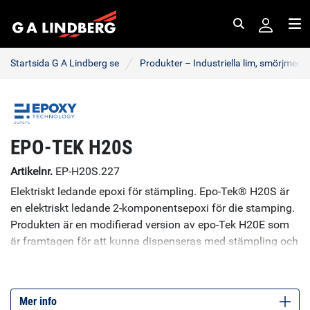
Sök
Me
Startsida G A Lindberg se
Produkter – Industriella lim, smörjmede
EPO-TEK H20S
Artikelnr.
EP-H20S.227
Elektriskt ledande epoxi för stämpling. Epo-Tek® H20S är
en elektriskt ledande 2-komponentsepoxi för die stamping.
Produkten är en modifierad version av epo-Tek H20E som
är framtagen för att kunna dispenseras med stämpling och
andra metoder som kräver en mindre partikelstorlek. Epo-
Tek H20S rekommenderas främst för limning av chip där
hög produktionshastighet förekommer och därmed kräver
Mer info
snabb härdning av limmet. Den låga