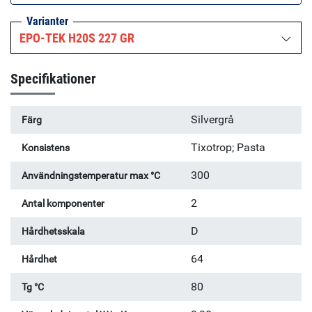
härdningstemperaturen gör också att produkten passar för
Varianter
flexibla kretskort, kvartskristall oscillatorer och andra
EPO-TEK H20S 227 GR
spännings-känsliga applikationer.
Specifikationer
Silvergrå
Färg
Tixotrop; Pasta
Konsistens
300
Användningstemperatur max °C
2
Antal komponenter
D
Hårdhetsskala
64
Hårdhet
80
Tg °C