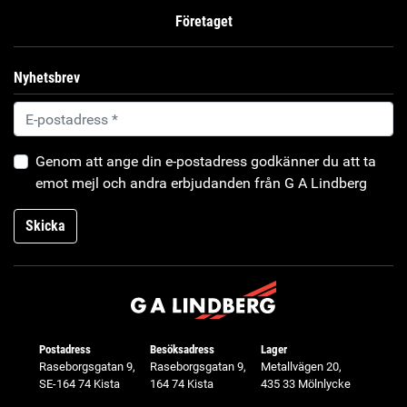
Företaget
Nyhetsbrev
Genom att ange din e-postadress godkänner du att ta
emot mejl och andra erbjudanden från G A Lindberg
Skicka
Postadress
Besöksadress
Lager
Raseborgsgatan 9,
Raseborgsgatan 9,
Metallvägen 20,
SE-164 74 Kista
164 74 Kista
435 33 Mölnlycke