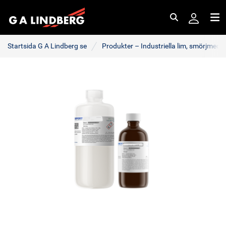
Sök
Me
Startsida G A Lindberg se
Produkter – Industriella lim, smörjmede