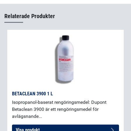
Epo-Tek H27D Part B
(sv-SE)
Relaterade Produkter
BETACLEAN 3900 1 L
Isopropanol-baserat rengöringsmedel: Dupont
Betaclean 3900 är ett rengöringsmedel för
avlägsnande...
Visa produkt