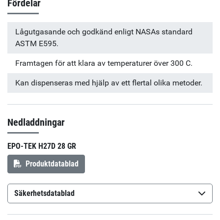
Fördelar
Lågutgasande och godkänd enligt NASAs standard
ASTM E595.
Framtagen för att klara av temperaturer över 300 C.
Kan dispenseras med hjälp av ett flertal olika metoder.
Nedladdningar
EPO-TEK H27D 28 GR
Produktdatablad
Säkerhetsdatablad
Epo-Tek H27D Part A
(sv-SE)