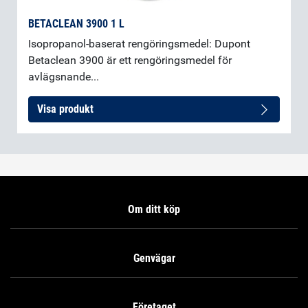
BETACLEAN 3900 1 L
Isopropanol-baserat rengöringsmedel: Dupont
Betaclean 3900 är ett rengöringsmedel för
avlägsnande...
Visa produkt
Om ditt köp
Genvägar
Företaget