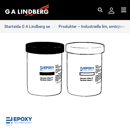
Sök
Me
Startsida G A Lindberg se
Produkter – Industriella lim, smörjmede