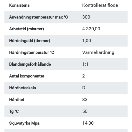
Kontrollerat flöde
Konsistens
300
Användningstemperatur max °C
4 320,00
Arbetstid (minuter)
1,00
Härdningstid (timmar)
Värmehärdning
Härdningstemperatur °C
1:1
Blandningsförhållande
2
Antal komponenter
D
Hårdhetsskala
83
Hårdhet
50
Tg °C
14,00
Skjuvstyrka Mpa