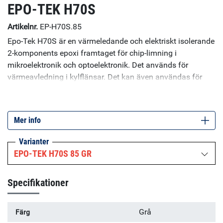
EPO-TEK H70S
Artikelnr.
EP-H70S.85
Epo-Tek H70S är en värmeledande och elektriskt isolerande
2-komponents epoxi framtaget för chip-limning i
mikroelektronik och optoelektronik. Det används för
värmeavledning i kylflänsar. Det kan även användas för
potting då den kan flyta in i håligheter. Det är fyllt med
aluminiumoxid med liten partikelstorlek, har mjuk och
flytande konsistens och kan härdas mycket snabbt för till
Mer info
exempel snabba reparationer. Limmet har god vidhäftning
till metaller, Kovar, keramer, glas och FR4 (kretskort) och
Varianter
kan appliceras manuellt, med dispenser, tryck eller
EPO-TEK H70S 85 GR
screentryckning.
Specifikationer
Grå
Färg