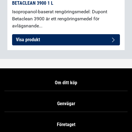
BETACLEAN 3900 1 L
Isopropanol-baserat rengöringsmedel: Dupont
Betaclean 3900 är ett rengöringsmedel för
avlägsnande...
Visa produkt
Om ditt köp
Genvägar
Företaget