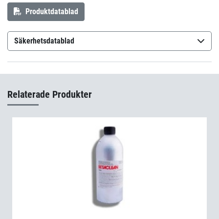
Produktdatablad
Säkerhetsdatablad
Epo-Tek H74 Part A
(sv-SE)
Epo-Tek H74 Part B
(sv-SE)
Relaterade Produkter