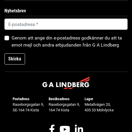
Nyhetsbrev
Genom att ange din e-postadress godkänner du att ta
emot mejl och andra erbjudanden från G A Lindberg
Skicka
Postadress
Besöksadress
Lager
Raseborgsgatan 9,
Raseborgsgatan 9,
Metallvägen 20,
SE-164 74 Kista
164 74 Kista
435 33 Mölnlycke
Facebook
Youtube
LinkedIn