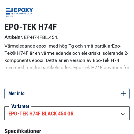
EPO-TEK H74F
Artikelnr.
EP-H74FBL.454.
Värmeledande epoxi med hög Tg och små partiklarEpo-
Tek® H74F är en värmeledande och elektriskt isolerande 2-
komponents epoxi. Detta är en version av Epo-Tek H74
men med mindre partikelstorlek. Epo-Tek H74F används för
värmeledning och elektrisk isolering i halvledare-
förpackningar inklusive kylflänsar, hermetisk tätning och
optoelektonik, Kan även användas till underfill av chip och
Mer info
tätning av sensorer.
Varianter
EPO-TEK H74F BLACK 454 GR
Specifikationer