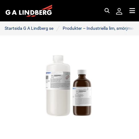
Sök
Me
Startsida G A Lindberg se
Produkter – Industriella lim, smörjmede