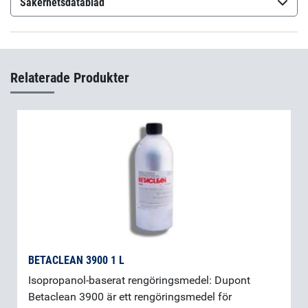
Säkerhetsdatablad
Epo-Tek H77S Part A
(sv-SE)
Epo-Tek H77S Part B
(sv-SE)
Relaterade Produkter
Epo-Tek H77S Part A
(fi-FI)
Epo-Tek H77S Part B
(fi-FI)
BETACLEAN 3900 1 L
Isopropanol-baserat rengöringsmedel: Dupont
Betaclean 3900 är ett rengöringsmedel för