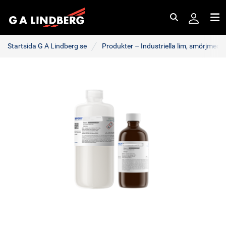
Sök
Me
Startsida G A Lindberg se
Produkter – Industriella lim, smörjmede