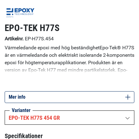
EPO-TEK H77S
Artikelnr.
EP-H77S.454
Värmeledande epoxi med hög beständighetEpo-Tek® H77S
är en värmeledande och elektriskt isolerande 2-komponents
epoxi för högtemperaturapplikationer. Produkten är en
version av Epo-Tek H77 med mindre partikelstorlek. Epo-
Tek H77S är framtagen för hermetisk tätning av
mikroelektronik. Tack vare sin höga kemikaliebeständighet
kan produkten användas även i tuffa miljöer så som flyg,
Mer info
fordon, och raffinaderier. Produkten är även lämplig för
ultra-höga vakuum-applikationer.
Varianter
EPO-TEK H77S 454 GR
Specifikationer