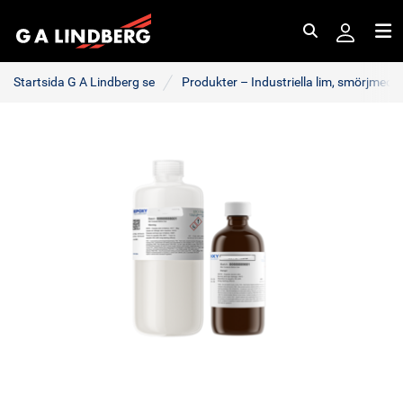
Sök
Me
Startsida G A Lindberg se
Produkter – Industriella lim, smörjmede