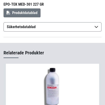
EPO-TEK MED-301 227 GR
Produktdatablad
Säkerhetsdatablad
Epo-Tek MED-301 Part A
(sv-SE)
Epo-Tek MED-301 Part B
(sv-SE)
Relaterade Produkter
Epo-Tek MED-301 Part A
(et-EE)