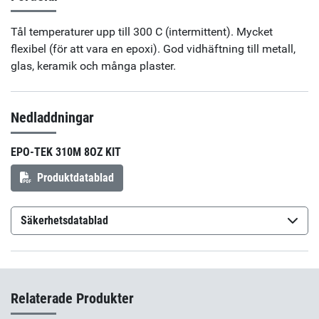
Tål temperaturer upp till 300 C (intermittent). Mycket
flexibel (för att vara en epoxi). God vidhäftning till metall,
glas, keramik och många plaster.
Nedladdningar
EPO-TEK 310M 8OZ KIT
Produktdatablad
Säkerhetsdatablad
Epo-Tek 310M Part A
(sv-SE)
Epo-Tek 310M Part B
(sv-SE)
Relaterade Produkter