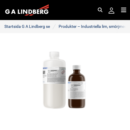
Sök
Me
Startsida G A Lindberg se
Produkter – Industriella lim, smörjmede