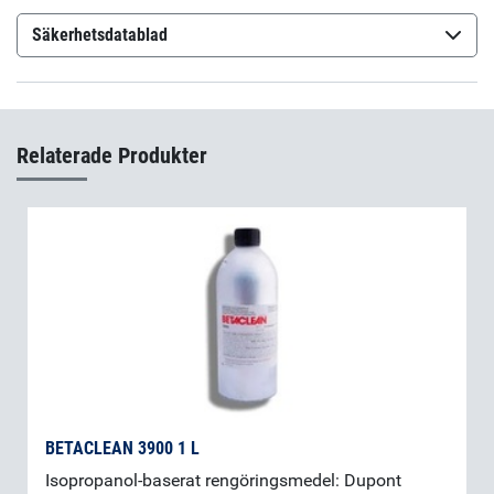
Säkerhetsdatablad
Epo-Tek H67-MP
(sv-SE)
Epo-Tek H67-MP
(fi-FI)
Relaterade Produkter
BETACLEAN 3900 1 L
Isopropanol-baserat rengöringsmedel: Dupont