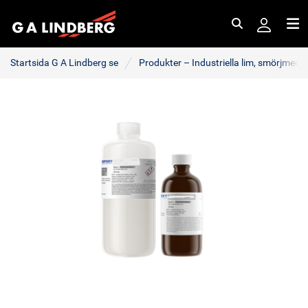
Sök
Me
Startsida G A Lindberg se
Produkter – Industriella lim, smörjmede