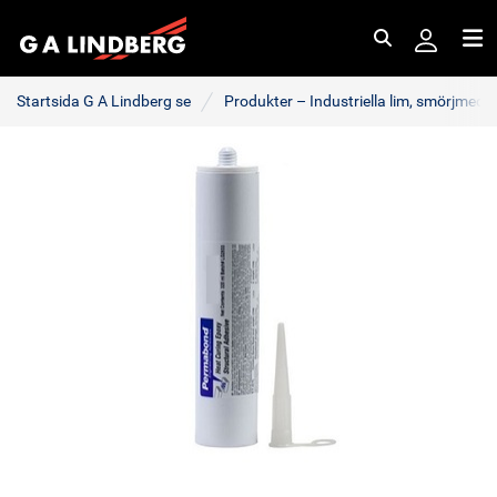
Sök
Me
Startsida G A Lindberg se
Produkter – Industriella lim, smörjmede