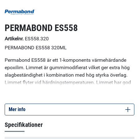
PERMABOND ES558
Artikelnr.
ES558.320
PERMABOND ES558 320ML
Permabond ES558 är ett 1-komponents värmehärdande
epoxilim. Limmet är gummimodifierat vilket ger extra hög
slagbeständighet i kombination med hög styrka överlag.
Limmet flyter vid härdningstemperaturen. Limmet har god
värmeledningsförmåga. Permabond ES558 kan användas
som lim till många olika material så som metaller, ferriter,
keramer och kompositer då ett mycket starkt och
Mer info
beständigt lim behövs. Specifikationer: Viskositet: 100 000
till 300 000 cP (free-flowing). Tg: 120 ˚C. Värmeledningstal:
Specifikationer
0,55 W/mK. För ett liknande lim som inte flyter vid
härdningstemperaturen, se Permabond ES550.