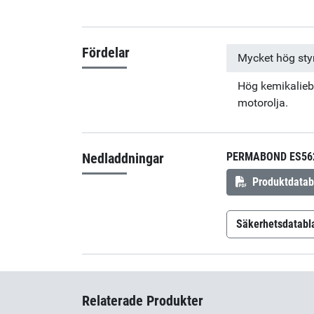
Fördelar
Mycket hög sty
Hög kemikaliebe
motorolja.
Nedladdningar
PERMABOND ES56
Produktdatab
Säkerhetsdatabl
Permabond 
Relaterade Produkter