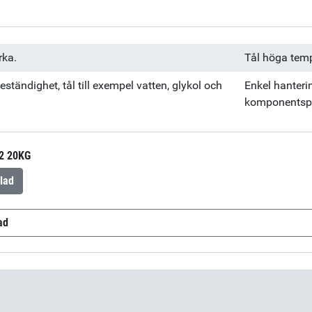
rka.
Tål höga tempe
ständighet, tål till exempel vatten, glykol och
Enkel hanteri
komponentsp
2 20KG
lad
ad
ES562
(sv-SE)