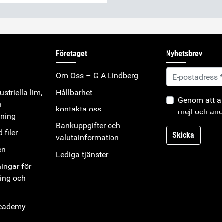
Företaget
Nyhetsbrev
Om Oss – G A Lindberg
striella lim,
Hållbarhet
Genom att an
h
kontakta oss
mejl och and
tning
Bankuppgifter och
 filer
Skicka
valutainformation
en
Lediga tjänster
ningar för
ning och
Academy