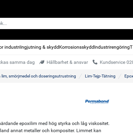
r industri
Ingjutning & skydd
Korrosionsskydd
Industrirengöring
T
kickas samma dag
Hållbarhet & ansvar
Kundservice 020
a lim, smörjmedel och doseringsutrustning
Lim-Tejp-Tätning
Epox
rdande epoxilim med hög styrka och låg viskositet.
land annat metaller och kompositer. Limmet kan