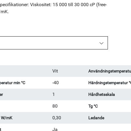
cifikationer: Viskositet: 15 000 till 30 000 cP (free-
W/mK.
Vit
Användningstemperatu
-40
eratur min °C
Härdningstemperatur °
1
er
Hårdhetsskala
80
Tg °C
0,30
l W/mK
Ledande
Ja
t