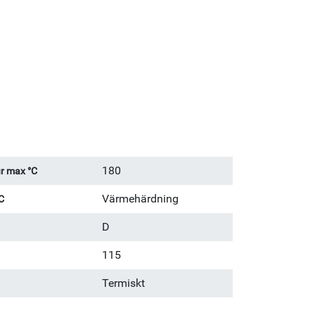
180
r max °C
Värmehärdning
C
D
115
Termiskt