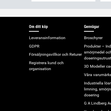
Om ditt köp
Genvägar
Leveransinformation
Broschyrer
GDPR
Produkter – Indu
smörjmedel oc
Försäljningsvillkor och Returer
doseringsutrus
Registrera kund och
3D Modeller cad
organisation
Våra varumärk
Industriella lös
limning, smörj
dosering
G A Lindberg 