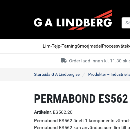
Lim-Tejp-Tätning
Smörjmedel
Processvätsko
Order lagd innan kl. 11.30 s
Startsida G A Lindberg se
Produkter – Industriell
PERMABOND ES562
Artikelnr.
ES562.20
Permabond ES562 är ett 1-komponents värmehä
Permabond ES562 kan användas som lim till b