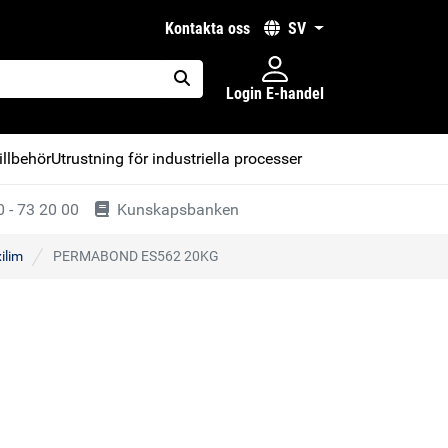
kontakta oss
SV
Login E-handel
placeholder.search
illbehör
Utrustning för industriella processer
 - 73 20 00
Kunskapsbanken
ilim
PERMABOND ES562 20KG