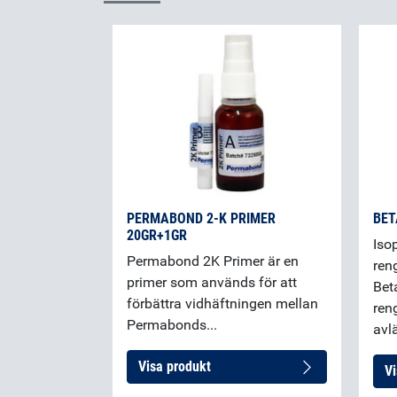
PERMABOND 2-K PRIMER
BET
20GR+1GR
Iso
Permabond 2K Primer är en
ren
primer som används för att
Bet
förbättra vidhäftningen mellan
ren
Permabonds...
avl
Visa produkt
Vi