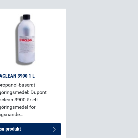
ACLEAN 3900 1 L
propanol-baserat
göringsmedel: Dupont
aclean 3900 är ett
göringsmedel för
ägsnande...
sa produkt