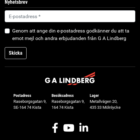
Nyhetsbrev
Genom att ange din e-postadress godkänner du att ta
emot mejl och andra erbjudanden från G A Lindberg
Skicka
Postadress
Besöksadress
Lager
Raseborgsgatan 9,
Raseborgsgatan 9,
Metallvägen 20,
SE-164 74 Kista
164 74 Kista
435 33 Mölnlycke
Facebook
Youtube
LinkedIn