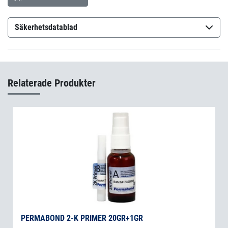
Säkerhetsdatablad
Permabond ES562
(sv-SE)
Relaterade Produkter
PERMABOND 2-K PRIMER 20GR+1GR