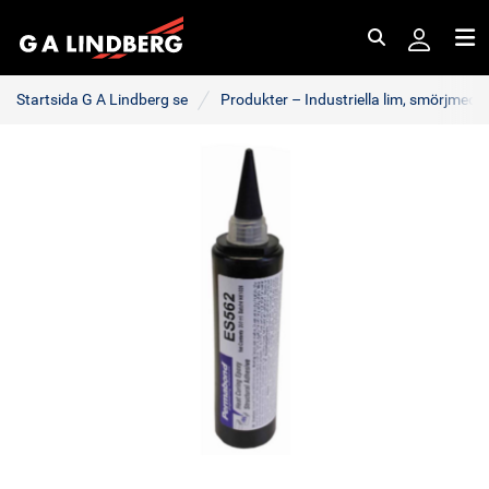
Sök
Me
Startsida G A Lindberg se
Produkter – Industriella lim, smörjmede