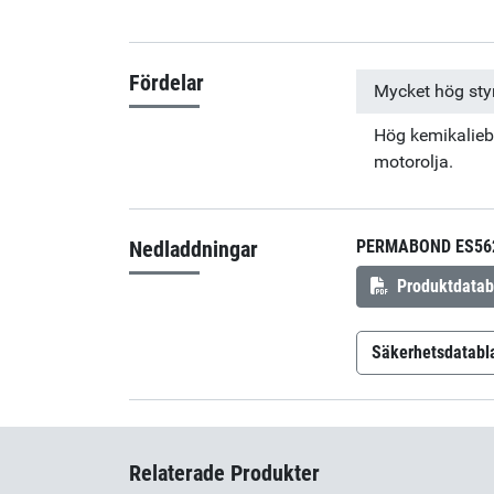
Fördelar
Mycket hög sty
Hög kemikaliebe
motorolja.
Nedladdningar
PERMABOND ES56
Produktdatab
Säkerhetsdatabl
Permabond 
Relaterade Produkter