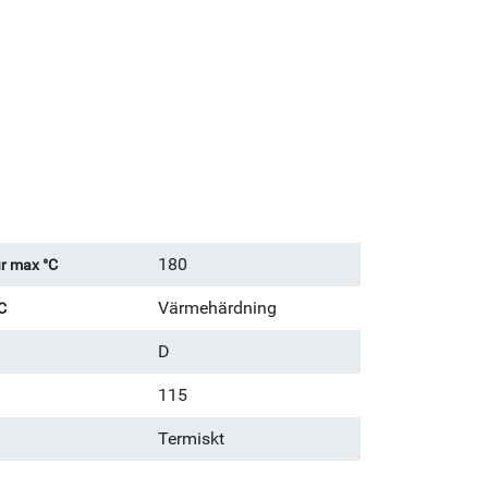
180
r max °C
Värmehärdning
C
D
115
Termiskt