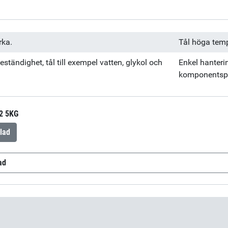
rka.
Tål höga tempe
ständighet, tål till exempel vatten, glykol och
Enkel hanteri
komponentsp
2 5KG
lad
ad
ES562
(sv-SE)