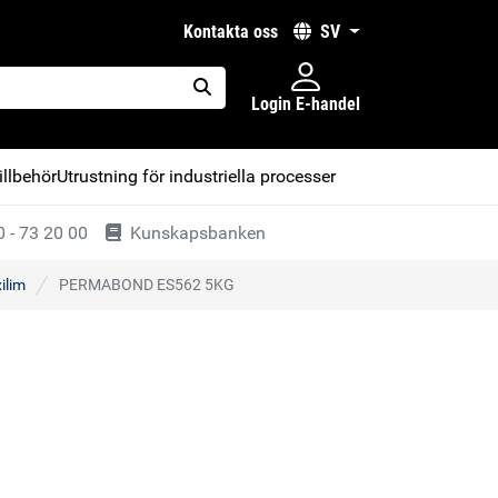
kontakta oss
SV
Login E-handel
placeholder.search
illbehör
Utrustning för industriella processer
 - 73 20 00
Kunskapsbanken
ilim
PERMABOND ES562 5KG