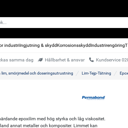
r industri
Ingjutning & skydd
Korrosionsskydd
Industrirengöring
T
kickas samma dag
Hållbarhet & ansvar
Kundservice 020
a lim, smörjmedel och doseringsutrustning
Lim-Tejp-Tätning
Epox
rdande epoxilim med hög styrka och låg viskositet.
land annat metaller och kompositer. Limmet kan