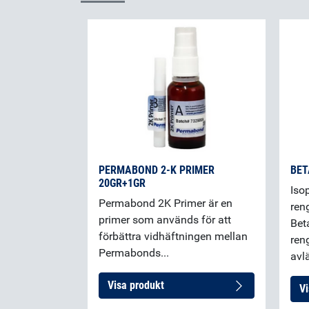
PERMABOND 2-K PRIMER
BET
20GR+1GR
Iso
Permabond 2K Primer är en
ren
primer som används för att
Bet
förbättra vidhäftningen mellan
ren
Permabonds...
avl
Visa produkt
Vi