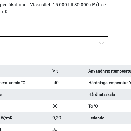
cifikationer: Viskositet: 15 000 till 30 000 cP (free-
W/mK.
Vit
Användningstemperatu
-40
eratur min °C
Härdningstemperatur °
1
er
Hårdhetsskala
80
Tg °C
0,30
l W/mK
Ledande
Ja
t