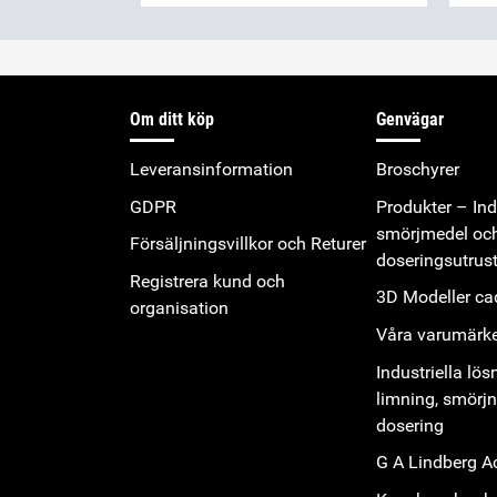
Om ditt köp
Genvägar
Leveransinformation
Broschyrer
GDPR
Produkter – Indu
smörjmedel oc
Försäljningsvillkor och Returer
doseringsutrus
Registrera kund och
3D Modeller cad
organisation
Våra varumärk
Industriella lös
limning, smörj
dosering
G A Lindberg 