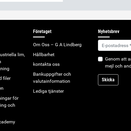
Företaget
Nyhetsbrev
Om Oss – G A Lindberg
striella lim,
Hållbarhet
Genom att an
h
kontakta oss
mejl och and
tning
Bankuppgifter och
 filer
Skicka
valutainformation
en
Lediga tjänster
ningar för
ning och
Academy