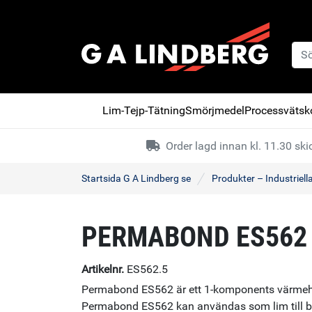
Lim-Tejp-Tätning
Smörjmedel
Processvätsko
Order lagd innan kl. 11.30 s
Startsida G A Lindberg se
Produkter – Industriell
PERMABOND ES562
Artikelnr.
ES562.5
Permabond ES562 är ett 1-komponents värmehä
Permabond ES562 kan användas som lim till b