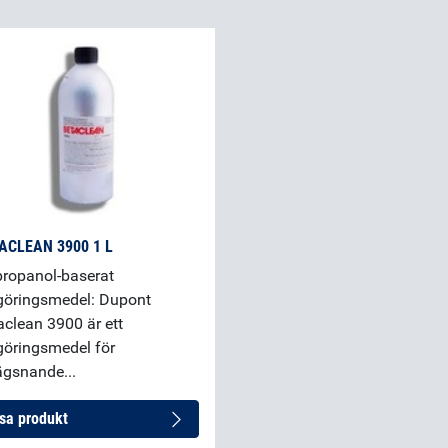
ACLEAN 3900 1 L
propanol-baserat
göringsmedel: Dupont
aclean 3900 är ett
göringsmedel för
ägsnande...
sa produkt