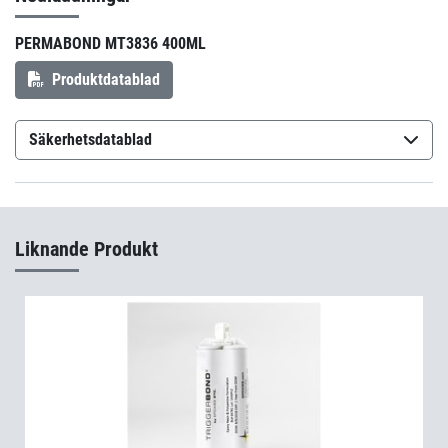
PERMABOND MT3836 400ML
Produktdatablad
Säkerhetsdatablad
Permabond MT3836A
(sv-SE)
Permabond MT3836B
(sv-SE)
Liknande Produkt