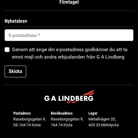
Företaget
Nyhetsbrev
Genom att ange din e-postadress godkänner du att ta
emot mejl och andra erbjudanden från G A Lindberg
Skicka
Postadress
Besöksadress
Lager
Raseborgsgatan 9,
Raseborgsgatan 9,
Metallvägen 20,
SE-164 74 Kista
164 74 Kista
435 33 Mölnlycke