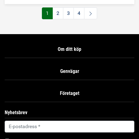
polyuretan- eller akrylbaserade lim.
1
2
3
4
Om ditt köp
Genvägar
Företaget
Nyhetsbrev