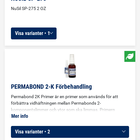
NuSil SP-275 2 OZ
Visa varianter • 1
PERMABOND 2-K Förbehandling
Permabond 2K Primer är en primer som används för att
förbättra vidhäftningen mellan Permabonds 2-
komponentslimmer och ytor som ska limmas. Primern
Mer info
förbättrar långtidsegenskaperna för limfogen, speciellt då de
utsätts för tuffa miljöer som till exempel saltvatten. Primern
är röd för enkel inspektion. Primern kan användas på metall,
Visa varianter • 2
glas, plast och komposit innan limning med epoxi-,