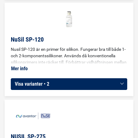
NuSil SP-120
Nusil SP-120 är en primer för silikon. Fungerar bra till både 1-
och 2-komponentssilikoner. Används då konventionella
silikonprimers inte räcker till. Förbättrar vidhäftningen mellan
Mer info
silikoner och substrat så som metaller, glas, plaster och
andra silikoner.
Visa varianter • 2
NUSIL SP-275