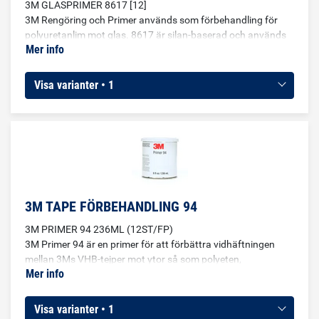
3M GLASPRIMER 8617 [12]
3M Rengöring och Primer används som förbehandling för
polyuretanlim mot glas. 8617 är silan-baserad och används
Mer info
för att rengöra glaset och samtidigt förbättra vidhäftning
genom att den innehåller en primer. Användningsområden:
Vindrutor Fixa repor på gummitätningar Skydda uretan mot
Visa varianter • 1
skadlig UV-strålning
3M TAPE FÖRBEHANDLING 94
3M PRIMER 94 236ML (12ST/FP)
3M Primer 94 är en primer för att förbättra vidhäftningen
mellan 3Ms VHB-tejper mot ytor så som polyeten,
Mer info
polypropen, ABS, PET, PBT, betong, trä, glas, gummi, metall
och målade ytor.
Visa varianter • 1