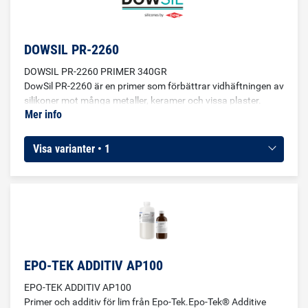
DOWSIL PR-2260
DOWSIL PR-2260 PRIMER 340GR
DowSil PR-2260 är en primer som förbättrar vidhäftningen av
silikoner mot många metaller, keramer och vissa plaster.
Mer info
Primern appliceras i ett mycket tunt lager och eventuellt
överskott torkas bort. Användningsområden DowSil PR-2260
kan användas för att förbättra vidhäftningen hos både
Visa varianter • 1
rumstemperaturhärdande och värmehärdande silikoner.
EPO-TEK ADDITIV AP100
EPO-TEK ADDITIV AP100
Primer och additiv för lim från Epo-Tek.Epo-Tek® Additive