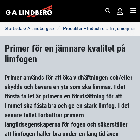
Sök
Me
Startsida G A Lindberg se
Produkter – Industriella lim, smörjmede
Primer för en jämnare kvalitet på
limfogen
Primer används för att öka vidhäftningen och/eller
skydda och bevara en yta som ska limmas. I det
första fallet är primern en förutsättning för att
limmet ska fästa bra och ge en stark limfog. I det
senare fallet förbättrar primern
långtidsegenskaperna för fogen och säkerställer
att limfogen håller bra under en lång tid även