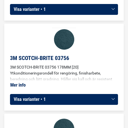
Visa varianter • 1
3M SCOTCH-BRITE 03756
3M SCOTCH-BRITE 03756 178MM [20]
Ytkonditioneringsrondell för rengöring, finisharbete,
beredning och lätt gradning. Håller sig kall och är resistent
Mer info
mot beläggningar för längre drifttid. Bearbetar ytor utan att
skada basmaterialet. Diameter: 178 mm Korntorlek: VF
Visa varianter • 1