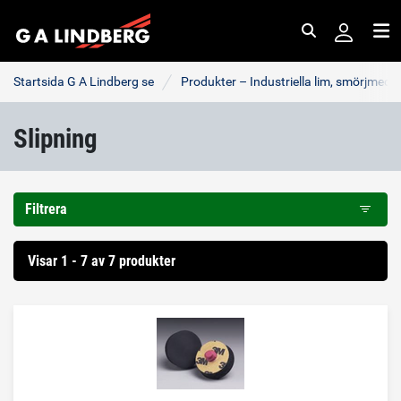
Sök
Me
Startsida G A Lindberg se
Produkter – Industriella lim, smörjmede
Slipning
Filtrera
Visar 1 - 7 av 7 produkter