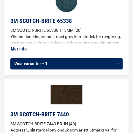
3M SCOTCH-BRITE 65338
3M SCOTCH-BRITE 65338 115MM [20]
Ytkonditioneringsrondell med grov kornstorlek för rengöring,
borttagning av färg och lack och borttagning av slipmärken
Mer info
på järn, stål och rostfritt stål. Diameter: 115 mm
Visa varianter • 1
3M SCOTCH-BRITE 7440
3M SCOTCH-BRITE 7440 BRUN [40]
Aggressiv, slitstark slipnylonduk som är ett utmärkt val för