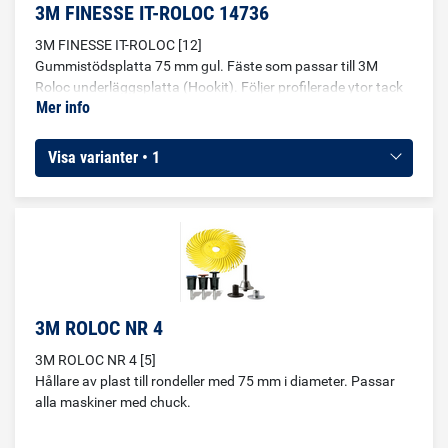
3M FINESSE IT-ROLOC 14736
3M FINESSE IT-ROLOC [12]
Gummistödsplatta 75 mm gul. Fäste som passar till 3M
Roloc underläggsplatta (Hookit). Följer profilerade ytor tack
Mer info
vare sin form.
Visa varianter • 1
3M ROLOC NR 4
3M ROLOC NR 4 [5]
Hållare av plast till rondeller med 75 mm i diameter. Passar
alla maskiner med chuck.