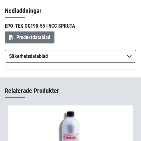
Nedladdningar
EPO-TEK OG198-55 I 5CC SPRUTA
Produktdatablad
Säkerhetsdatablad
Epo-Tek OG198-55
(sv-SE)
Epo-Tek OG198-55
(sv-FI)
Relaterade Produkter