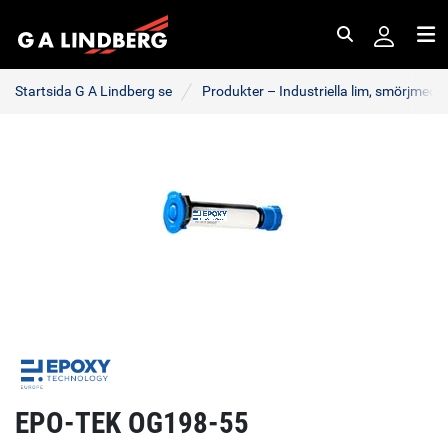
Sök
Me
Startsida G A Lindberg se
Produkter – Industriella lim, smörjmede
EPO-TEK OG198-55