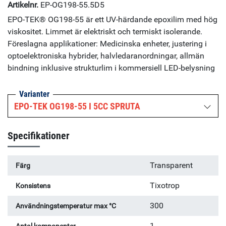
Artikelnr.
EP-OG198-55.5D5
EPO-TEK® OG198-55 är ett UV-härdande epoxilim med hög
viskositet. Limmet är elektriskt och termiskt isolerande.
Föreslagna applikationer: Medicinska enheter, justering i
optoelektroniska hybrider, halvledaranordningar, allmän
bindning inklusive strukturlim i kommersiell LED-belysning
Varianter
EPO-TEK OG198-55 I 5CC SPRUTA
Specifikationer
Transparent
Färg
Tixotrop
Konsistens
300
Användningstemperatur max °C
1