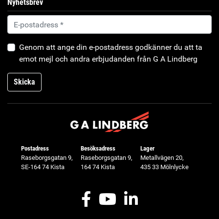
Nyhetsbrev
Genom att ange din e-postadress godkänner du att ta
emot mejl och andra erbjudanden från G A Lindberg
Skicka
Postadress
Besöksadress
Lager
Raseborgsgatan 9,
Raseborgsgatan 9,
Metallvägen 20,
SE-164 74 Kista
164 74 Kista
435 33 Mölnlycke
Facebook
Youtube
LinkedIn