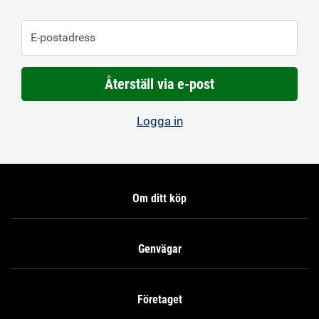
E-postadress
Återställ via e-post
Logga in
Om ditt köp
Genvägar
Företaget