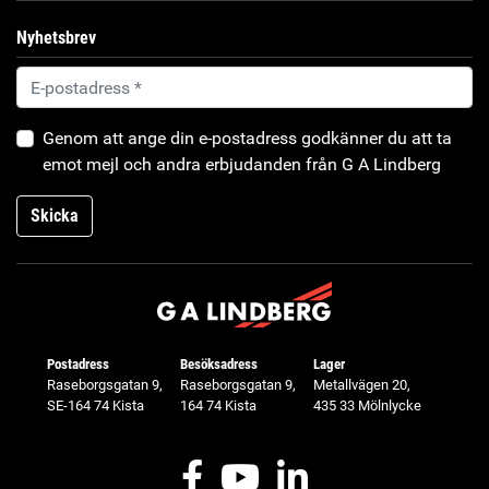
Nyhetsbrev
Genom att ange din e-postadress godkänner du att ta
emot mejl och andra erbjudanden från G A Lindberg
Skicka
Postadress
Besöksadress
Lager
Raseborgsgatan 9,
Raseborgsgatan 9,
Metallvägen 20,
SE-164 74 Kista
164 74 Kista
435 33 Mölnlycke
Facebook
Youtube
LinkedIn