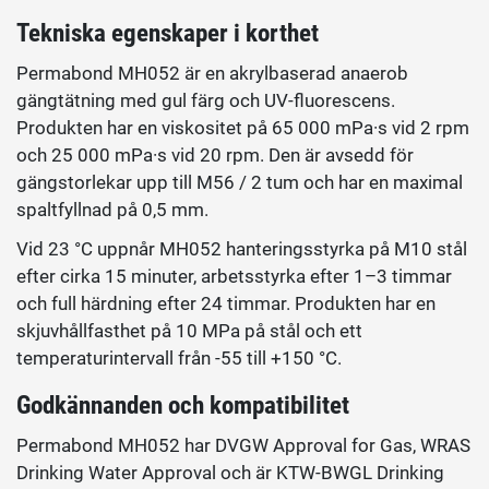
Tekniska egenskaper i korthet
Permabond MH052 är en akrylbaserad anaerob
gängtätning med gul färg och UV-fluorescens.
Produkten har en viskositet på 65 000 mPa·s vid 2 rpm
och 25 000 mPa·s vid 20 rpm. Den är avsedd för
gängstorlekar upp till M56 / 2 tum och har en maximal
spaltfyllnad på 0,5 mm.
Vid 23 °C uppnår MH052 hanteringsstyrka på M10 stål
efter cirka 15 minuter, arbetsstyrka efter 1–3 timmar
och full härdning efter 24 timmar. Produkten har en
skjuvhållfasthet på 10 MPa på stål och ett
temperaturintervall från -55 till +150 °C.
Godkännanden och kompatibilitet
Permabond MH052 har DVGW Approval for Gas, WRAS
Drinking Water Approval och är KTW-BWGL Drinking