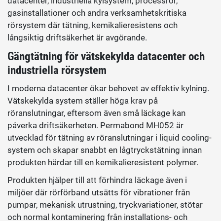
datacenter, industriella kylsystem, processrör,
gasinstallationer och andra verksamhetskritiska
rörsystem där tätning, kemikalieresistens och
långsiktig driftsäkerhet är avgörande.
Gängtätning för vätskekylda datacenter och
industriella rörsystem
I moderna datacenter ökar behovet av effektiv kylning.
Vätskekylda system ställer höga krav på
röranslutningar, eftersom även små läckage kan
påverka driftsäkerheten. Permabond MH052 är
utvecklad för tätning av röranslutningar i liquid cooling-
system och skapar snabbt en lågtryckstätning innan
produkten härdar till en kemikalieresistent polymer.
Produkten hjälper till att förhindra läckage även i
miljöer där rörförband utsätts för vibrationer från
pumpar, mekanisk utrustning, tryckvariationer, stötar
och normal kontaminering från installations- och