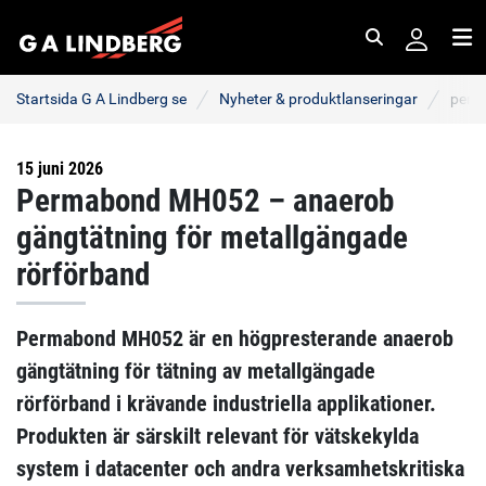
Sök
Me
Startsida G A Lindberg se
Nyheter & produktlanseringar
perm
15 juni 2026
Permabond MH052 – anaerob
gängtätning för metallgängade
rörförband
Permabond MH052 är en högpresterande anaerob
gängtätning för tätning av metallgängade
rörförband i krävande industriella applikationer.
Produkten är särskilt relevant för vätskekylda
system i datacenter och andra verksamhetskritiska