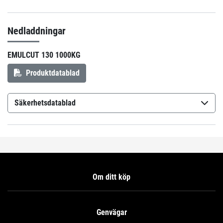
Nedladdningar
EMULCUT 130 1000KG
Produktdatablad
Säkerhetsdatablad
Petrofer Emulcut 130
(sv-SE)
Petrofer Emulcut 130
(no-NO)
Petrofer Emulcut 130
(fi-FI)
Om ditt köp
Genvägar