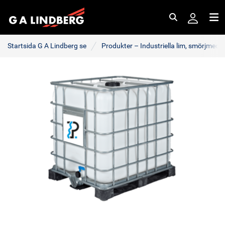
Sök
Me
Startsida G A Lindberg se
Produkter – Industriella lim, smörjmede