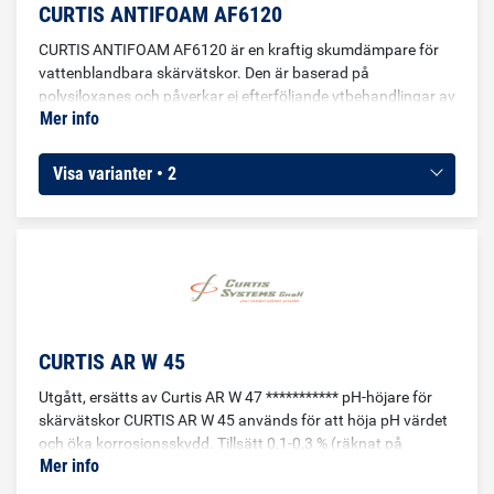
CURTIS ANTIFOAM AF6120
CURTIS ANTIFOAM AF6120 är en kraftig skumdämpare för
vattenblandbara skärvätskor. Den är baserad på
polysiloxanes och påverkar ej efterföljande ytbehandlingar av
Mer info
bearbetade detaljer. Rekommenderad dosering: 0,005-0,1%
Visa varianter • 2
CURTIS AR W 45
Utgått, ersätts av Curtis AR W 47 *********** pH-höjare för
skärvätskor CURTIS AR W 45 används för att höja pH värdet
och öka korrosionsskydd. Tillsätt 0,1-0,3 % (räknat på
Mer info
volym).