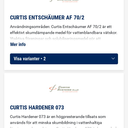
CURTIS ENTSCHÄUMER AF 70/2
Användningsområden: Curtis Entschäumer AF 70/2 är ett
effektivt skumdämpande medel för vattenblandbara vätskor.
Ytaktiva föreningar och solubiliseringsmedel gör att
Mer info
skummet försvinner snabbt. Curtis Entschäumer AF 70/2 är
problemfritt att använda innan behandlingar av verktygen.
Doseras 0,05 - 0,1% i skärvätskebadet. Egenskaper: Minimal
Visa varianter • 2
dos krävs Skumdämpar effektivt Medlet kan tillsättas som
det är eller förupplöst Blandas snabbt
CURTIS HARDENER 073
Curtis Hardener 073 är en högpresterande tillsats som
används för att minska skumbildning i vattenhaltiga