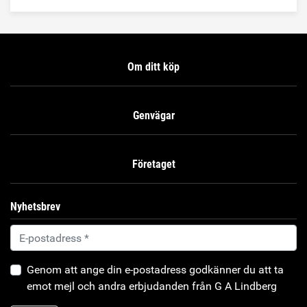
Förlänger livslängden på verktyg Enkelt att tvätta bort Går
utmärkt att använda på CNC-maskiner
Om ditt köp
Genvägar
Företaget
Nyhetsbrev
Genom att ange din e-postadress godkänner du att ta
emot mejl och andra erbjudanden från G A Lindberg