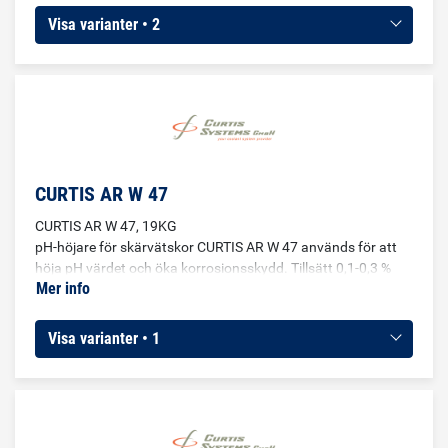
Visa varianter • 2
CURTIS AR W 47
CURTIS AR W 47, 19KG
pH-höjare för skärvätskor CURTIS AR W 47 används för att
höja pH värdet och öka korrosionsskydd. Tillsätt 0,1-0,3 %
Mer info
(räknat på volym).
Visa varianter • 1