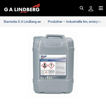
Sök
Me
Startsida G A Lindberg se
Produkter – Industriella lim, smörjmede