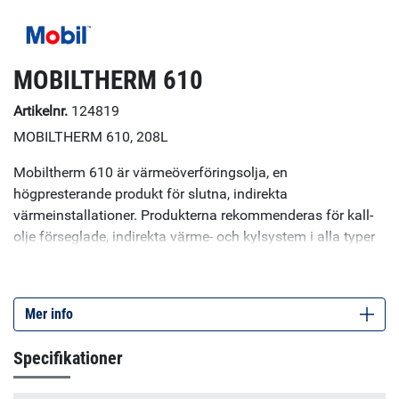
MOBILTHERM 610
Artikelnr.
124819
MOBILTHERM 610, 208L
Mobiltherm 610 är värmeöverföringsolja, en
högpresterande produkt för slutna, indirekta
värmeinstallationer. Produkterna rekommenderas för kall-
olje förseglade, indirekta värme- och kylsystem i alla typer
av industriprocesser. Mobiltherm 610 är framställd av
högraffinerade basoljor som är beständig mot termisk
krackning och kemisk oxidering. Produkten är mycket
Mer info
värmebeständig och har mycket lång livslängd, utan att
avlagringar bildas eller att viskositeten ökar. Mobiltherm
Specifikationer
610 har god värmeöverföringseffektivitet och dess
viskositet gör att den lätt kan pumpas både vid start- och