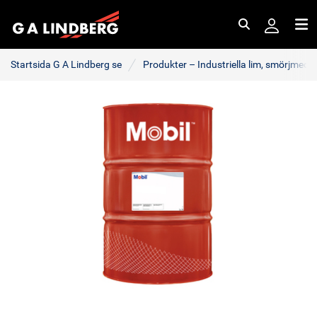
Sök
Me
Startsida G A Lindberg se
Produkter – Industriella lim, smörjmede