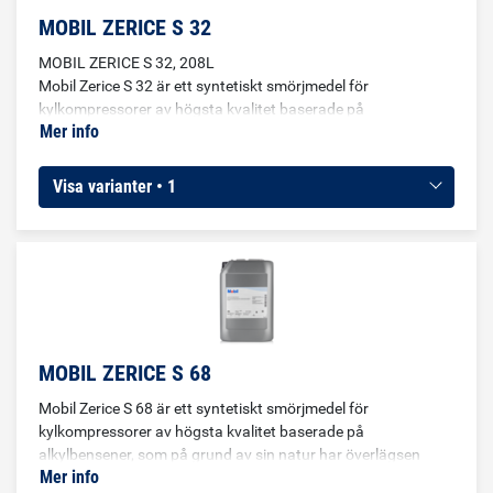
MOBIL ZERICE S 32
MOBIL ZERICE S 32, 208L
Mobil Zerice S 32 är ett syntetiskt smörjmedel för
kylkompressorer av högsta kvalitet baserade på
Mer info
alkylbensener, som på grund av sin natur har överlägsen
blandbarhet med hydroklorfluorkolväten (R22). Detta gör att
de kan användas i applikationer med mycket låga
Visa varianter • 1
temperaturer, ner till -60°C. Under vissa omständigheter kan
de även användas i kompressorer där ammoniak fungerar
som köldbärare.
MOBIL ZERICE S 68
Mobil Zerice S 68 är ett syntetiskt smörjmedel för
kylkompressorer av högsta kvalitet baserade på
alkylbensener, som på grund av sin natur har överlägsen
Mer info
blandbarhet med hydroklorfluorkolväten (R22). Detta gör att