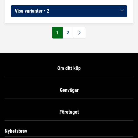
de kan användas i applikationer med mycket låga
temperaturer, ner till -60°C. Under vissa omständigheter kan
Visa varianter • 2
de även användas i kompressorer där ammoniak fungerar
som köldbärare.
1
2
Om ditt köp
Genvägar
Företaget
Nyhetsbrev