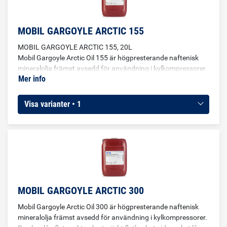
viskositetskrav från många olika typer av utrustningar och
applikationer.
MOBIL GARGOYLE ARCTIC 155
MOBIL GARGOYLE ARCTIC 155, 20L
Mobil Gargoyle Arctic Oil 155 är högpresterande naftenisk
mineralolja främst avsedd för användning i kylkompressorer.
Mer info
Den har låg flytpunkt och utmärkt flytbarhet vid mycket låga
temperaturer på grund av att den är nästan vaxfri.
Följaktligen hjälper användningen av denna Mobil Gargoyle
Visa varianter • 1
Arctic 155 till att säkerställa att förångarrören hålls rena för
att förbättra värmeöverföringen och för att minska
stilleståndstiden för underhåll. Den har god kemisk stabilitet
och lämpar sig både för cylinder- och lagersmörjning.
MOBIL GARGOYLE ARCTIC 300
Mobil Gargoyle Arctic Oil 300 är högpresterande naftenisk
mineralolja främst avsedd för användning i kylkompressorer.