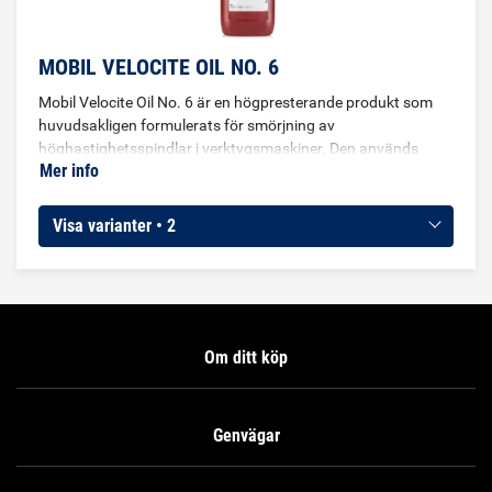
MOBIL VELOCITE OIL NO. 6
Mobil Velocite Oil No. 6 är en högpresterande produkt som
huvudsakligen formulerats för smörjning av
höghastighetsspindlar i verktygsmaskiner. Den används
Mer info
även i vissa kritiska hydraulik- och cirkulationssystem och
dimsmörjare där lämplig viskositetsklass väljs. Den har
formulerats från utvalda, högklassiga basoljor med låg
Visa varianter • 2
viskositet och tillsatser, som ger god beständighet mot
oxidation och skydd mot rost och korrosion. Den har låg
skumningstendens och separerar snabbt från vatten.
Om ditt köp
Genvägar