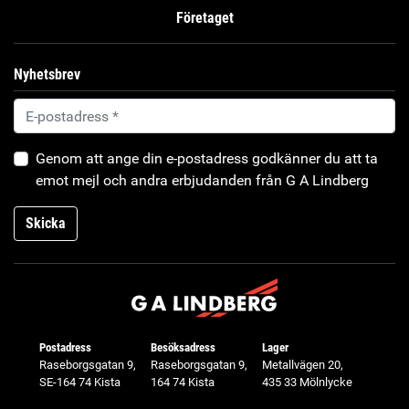
Företaget
Nyhetsbrev
Genom att ange din e-postadress godkänner du att ta
emot mejl och andra erbjudanden från G A Lindberg
Skicka
Postadress
Besöksadress
Lager
Raseborgsgatan 9,
Raseborgsgatan 9,
Metallvägen 20,
SE-164 74 Kista
164 74 Kista
435 33 Mölnlycke