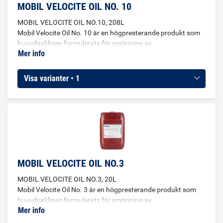
MOBIL VELOCITE OIL NO. 10
MOBIL VELOCITE OIL NO.10, 208L
Mobil Velocite Oil No. 10 är en högpresterande produkt som
huvudsakligen formulerats för smörjning av
Mer info
höghastighetsspindlar i verktygsmaskiner. Den används
även i vissa kritiska hydraulik- och cirkulationssystem och
dimsmörjare där lämplig viskositetsklass väljs. Den har
Visa varianter • 1
formulerats från utvalda, högklassiga basoljor med låg
viskositet och tillsatser, som ger god beständighet mot
oxidation och skydd mot rost och korrosion. Den har låg
skumningstendens och separerar snabbt från vatten.
MOBIL VELOCITE OIL NO.3
MOBIL VELOCITE OIL NO.3, 20L
Mobil Velocite Oil No. 3 är en högpresterande produkt som
huvudsakligen formulerats för smörjning av
Mer info
höghastighetsspindlar i verktygsmaskiner. Den används
även i vissa kritiska hydraulik- och cirkulationssystem och