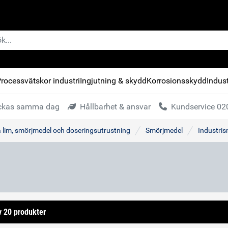
rocessvätskor industri
Ingjutning & skydd
Korrosionsskydd
Indust
kickas samma dag
Hållbarhet & ansvar
Kundservice 020
a lim, smörjmedel och doseringsutrustning
Smörjmedel
Industri
v 20 produkter