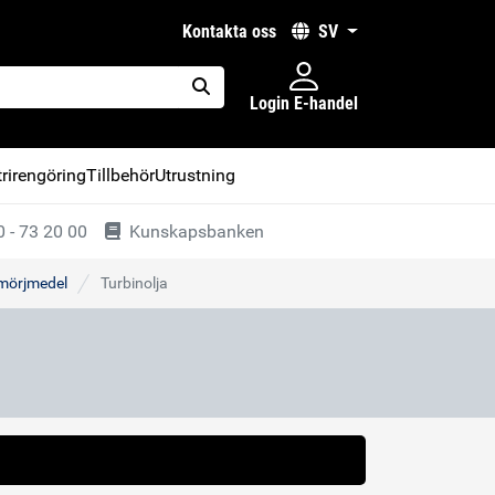
kontakta oss
SV
Login E-handel
placeholder.search
rirengöring
Tillbehör
Utrustning
 - 73 20 00
Kunskapsbanken
smörjmedel
Turbinolja