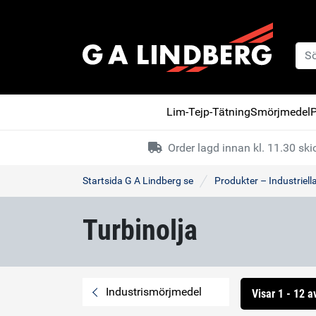
Lim-Tejp-Tätning
Smörjmedel
P
Order lagd innan kl. 11.30 s
Startsida G A Lindberg se
Produkter – Industriell
Turbinolja
Industrismörjmedel
Visar 1 - 12 a