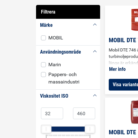
Filtrera
Märke
MOBIL
MOBIL DTE
Mobil DTE 746 
Användningsområde
turbinoljeprod
länge är erkänd
Marin
Mer info
kvalitet och pål
Pappers- och
DTE 746 är zinkf
massaindustri
som utvecklats 
Visa variante
gas- och
ångturbintilläm
Viskositet ISO
DTE 746 har fr
speciellt utval
tillsatser, inklu
antioxidanter, 
korrosionshä
MOBIL DTE 
skumdämpande t