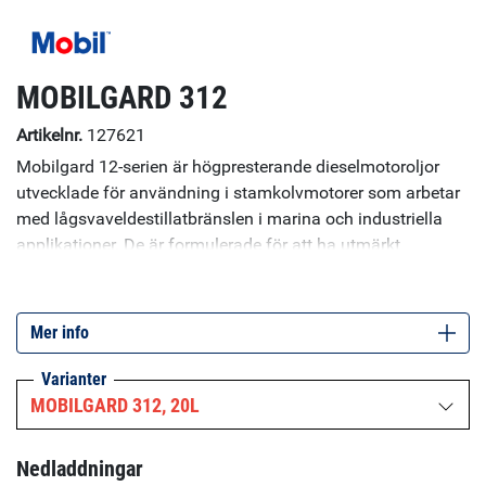
MOBILGARD 312
Artikelnr.
127621
Mobilgard 12-serien är högpresterande dieselmotoroljor
utvecklade för användning i stamkolvmotorer som arbetar
med lågsvaveldestillatbränslen i marina och industriella
applikationer. De är formulerade för att ha utmärkt
motståndskraft mot oxidation och viskositetsökning under
en lång period. De har överlägsna vattenavskiljande
egenskaper och ger utmärkt korrosionsskydd.
Mer info
Varianter
MOBILGARD 312, 20L
Nedladdningar