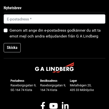
Nyhetsbrev
Genom att ange din e-postadress godkänner du att ta
emot mejl och andra erbjudanden från G A Lindberg
Skicka
Postadress
Besöksadress
Lager
Raseborgsgatan 9,
Raseborgsgatan 9,
Metallvägen 20,
SE-164 74 Kista
164 74 Kista
435 33 Mölnlycke
Facebook
Youtube
LinkedIn