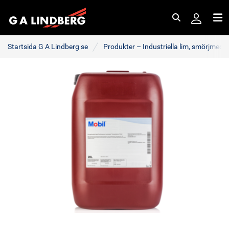
Sök
Me
Startsida G A Lindberg se
Produkter – Industriella lim, smörjmede