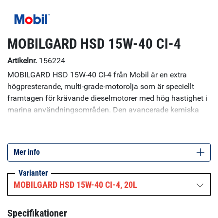
MOBILGARD HSD 15W-40 CI-4
Artikelnr.
156224
MOBILGARD HSD 15W-40 CI-4 från Mobil är en extra
högpresterande, multi-grade-motorolja som är speciellt
framtagen för krävande dieselmotorer med hög hastighet i
marina användningsområden. Den avancerade kemiska
sammansättningen i denna produkt ger enastående
prestanda både i krävande moderna dieselmotorer med
låga utsläpp och i äldre dieselmotorer, som drivs med låg-
Mer info
eller högsvavliga destillatbränslen. MOBILGARD HSD 15W-
40 CI-4 är godkänd eller rekommenderad av samtliga större
Varianter
tillverkare av dieselmotorer med hög hastighet. Denna
MOBILGARD HSD 15W-40 CI-4, 20L
produkt har följande godkännanden: CUMMINS CES
20076, CUMMINS CES 20077, MTU Oil Category 2, VOLVO
Specifikationer
VDS-3