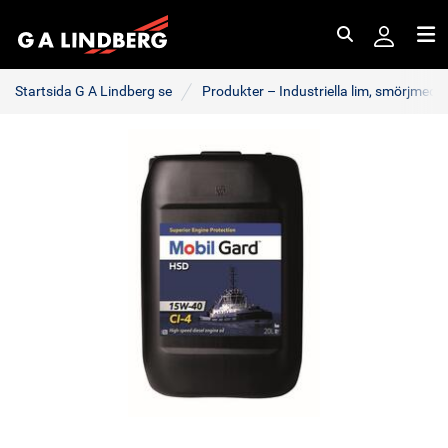
Sök
Me
Startsida G A Lindberg se
Produkter – Industriella lim, smörjmede