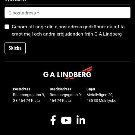
Genom att ange din e-postadress godkänner du att ta
emot mejl och andra erbjudanden från G A Lindberg
Skicka
Postadress
Besöksadress
Lager
Raseborgsgatan 9,
Raseborgsgatan 9,
Metallvägen 20,
SE-164 74 Kista
164 74 Kista
435 33 Mölnlycke
Facebook
Youtube
LinkedIn