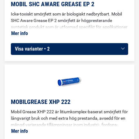
MOBIL SHC AWARE GREASE EP 2
Icke-toxiskt smörjfett som är biologiskt nedbrytbart. Mobil
SHC Aware Grease EP 2 smörjfett är högpresterande
syntetisk produkt som är utformad specifikt för applikationer
Mer info
som är miljökänsliga och uppfyller U.S. Environmental
Protection Agency (EPA) 2013 Vessel General Permit (VGP)
och EU Ecolabel-kraven. Dessa ledande produkter är lätt
Visa varianter • 2
biologiskt nedbrytbara och praktiskt taget icke-giftiga
eftersom de är formulerade baserade på biologiskt
nedbrytbara mättade esterbaserade oljor och ett
förtjockningsmedel av litium/kalciumtvål. De emulgerar inte
och har utmärkt korrosionsbeständighet mot
vattenavsköljning och saltvatten.
MOBILGREASE XHP 222
Mobil Grease XHP 222 är litiumkomplex-baserat smörjfett för
långvarigt bruk och med extra hög prestanda, avsedd för en
mängd varierande tillämpningar inom industri-, fordons-,
Mer info
byggnads-och sjöfartssektorerna, även vid svåra
driftsförhållanden. Prestandan i Mobilgrease XHP 222 gör