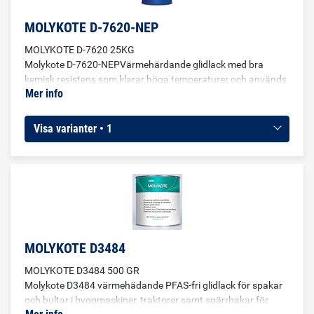
MOLYKOTE D-7620-NEP
MOLYKOTE D-7620 25KG
Molykote D-7620-NEPVärmehärdande glidlack med bra
kemisk resistens som klarar höga temperaturer och används
Mer info
ofta på packningar, cylinderhuvudtätningar samt
avgasgrenrörspackningar av förbränningsmotorer.För
permanent smörjning där oljor och fetter inte kan
Visa varianter • 1
användas.För metall/metallkombinationer med långsamma
till måttligt snabba rörelser och måttliga till höga
belastningar.Passar för extremt utsatta glidområden med
låga glidhastigheter, svängande rörelser eller intermittenta
operationer.
MOLYKOTE D3484
MOLYKOTE D3484 500 GR
Molykote D3484 värmehädande PFAS-fri glidlack för spakar
och bultar i byggmaskiner, traktorer samt spärrhakar för