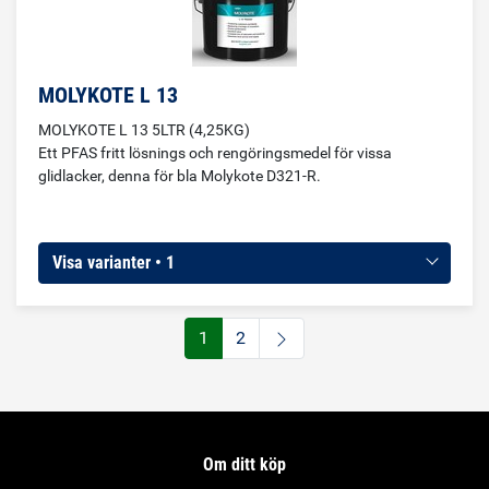
MOLYKOTE L 13
MOLYKOTE L 13 5LTR (4,25KG)
Ett PFAS fritt lösnings och rengöringsmedel för vissa
glidlacker, denna för bla Molykote D321-R.
Visa varianter • 1
1
2
Om ditt köp