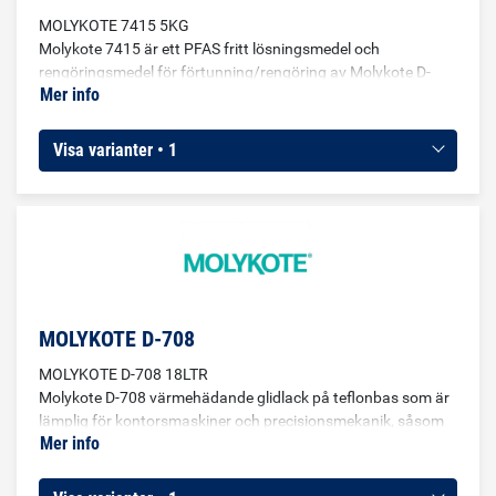
MOLYKOTE 7415 5KG
Molykote 7415 är ett PFAS fritt lösningsmedel och
rengöringsmedel för förtunning/rengöring av Molykote D-
Mer info
7405, D-7409 och D-7620. Produkten består av organiskt
lösningsmedel och har en hållbarhet på 24 månader vid rätt
förhållanden. Späd ut vätskan med Molykote 7415 tills
Visa varianter • 1
önskad viskositet uppnås. Rör om ordentligt innan du
applicerar blandning.
MOLYKOTE D-708
MOLYKOTE D-708 18LTR
Molykote D-708 värmehädande glidlack på teflonbas som är
lämplig för kontorsmaskiner och precisionsmekanik, såsom
Mer info
exempelvis på delar för dörr- och låsmekanismer,
säkerhetsbälten, fjädrar, gångkärn, tappar och brickor.
Molykote D-708 används i plast/metall- och