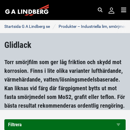
Sök
Me
Startsida G A Lindberg se
Produkter – Industriella lim, smörjmede
Glidlack
Torr smörjfilm som ger låg friktion och skydd mot
korrosion. Finns i lite olika varianter lufthärdande,
värmehärdande, vatten/lösningsmedelsbaserade.
Kan liknas vid färg där färgpigment bytts ut mot
fasta smörjmedel som MoS2, grafit eller teflon. För
bästa resultat rekommenderas ordentlig rengöring.
Filtrera