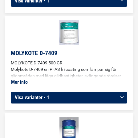
Visa varianter • 1
metall/metallkombinationer där det är låga till medelhöga
belastningar.
MOLYKOTE D-7409
MOLYKOTE D-7409 500 GR
Molykote D-7409 en PFAS fri coating som lämpar sig för
glidområden med låga glidhastigheter, svängande rörelser
Mer info
eller intermittenta operationer.För
metall/metallkombinationer För permanent smörjning där
fett och oljor inte kan användas.För förbränningsmotorer,
Visa varianter • 1
motorhuvlåskomponenter samt magnetiska armaturer av
fordonets startmotorer