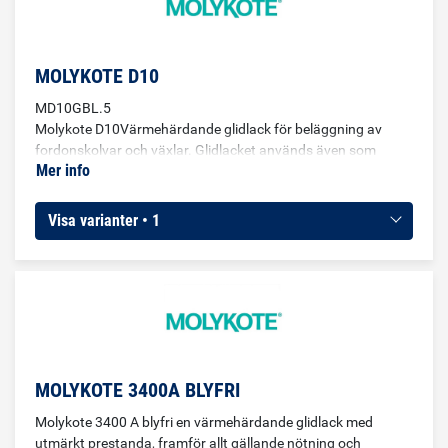
MOLYKOTE D10
MD10GBL.5
Molykote D10Värmehärdande glidlack för beläggning av
fordonskolvar och växlar. Glidlacket används även som
Mer info
elektriskt ledande korrosionsskyddsbeläggning på delar i
hushållsapparater. Molykote D10 är utmärkt att använda för
permanent smörjning av tungt belastad friktionskontakt
Visa varianter • 1
samt låga till medelhöga hastigheter, även i direkt kontakt
med smörjfett samt smörjolja.
MOLYKOTE 3400A BLYFRI
Molykote 3400 A blyfri en värmehärdande glidlack med
utmärkt prestanda, framför allt gällande nötning och