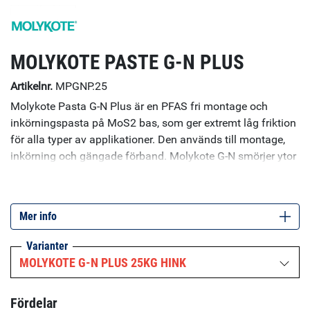
MOLYKOTE PASTE G-N PLUS
Artikelnr.
MPGNP.25
Molykote Pasta G-N Plus är en PFAS fri montage och
inkörningspasta på MoS2 bas, som ger extremt låg friktion
för alla typer av applikationer. Den används till montage,
inkörning och gängade förband. Molykote G-N smörjer ytor
som utsätts för extrema tryck och används exempelvis på
växlar, kullager, kammar och vägar. Pastan är
metallbearbetande och hjälper till att förhindra slitage,
Mer info
demontering, skador och korrosion. Molykote G-N Metal
Assembly Spray är i första hand utformad som ett
Varianter
smörjmedel för exempelvis glidlager, kugghjul, rörliga
MOLYKOTE G-N PLUS 25KG HINK
skruvar och ledskruvar. Den kan även användas där skydd
mot friktion och hög belastningsförhållanden behövs eller
Fördelar
där en pasta i aerosolform önskas. Den är även lämplig till