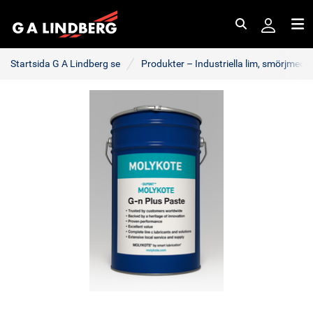
Sök
Me
Startsida G A Lindberg se
Produkter – Industriella lim, smörjmede