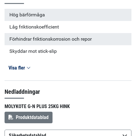
flygplan och flygplansmotorapplikationer.
Hög bärförmåga
Låg friktionskoefficient
Förhindrar friktionskorrosion och repor
Skyddar mot stick-slip
Visa fler
Nedladdningar
MOLYKOTE G-N PLUS 25KG HINK
Produktdatablad
Säkerhetsdatablad