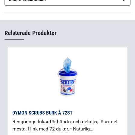
Molykote G-N Plus Paste
(sv-SE)
Molykote G-N Plus Paste
(fi-FI)
Relaterade Produkter
DYMON SCRUBS BURK Á 72ST
Rengöringsdukar för händer och detaljer, löser det
mesta. Hink med 72 dukar. • Naturlig...