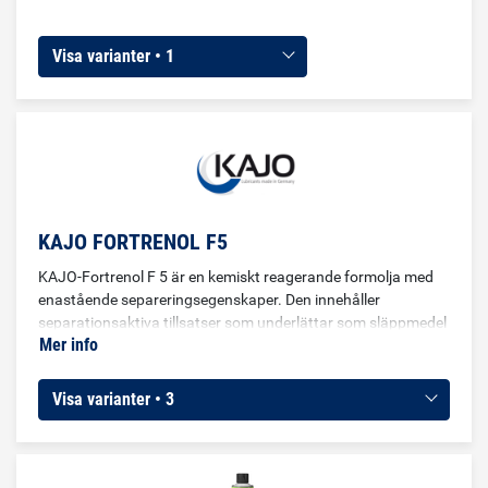
Visa varianter • 1
KAJO FORTRENOL F5
KAJO-Fortrenol F 5 är en kemiskt reagerande formolja med
enastående separeringsegenskaper. Den innehåller
separationsaktiva tillsatser som underlättar som släppmedel
Mer info
av formsättningsområde efter härdning av betong.
Släppoljan som betongsläppmedel som är utvecklat för att
ge ett effektiv separationsskikt, även vid komplicerade lister.
Visa varianter • 3