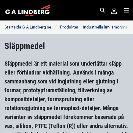
Sök
Me
Startsida G A Lindberg se
Produkter – Industriella lim, smörjmede
Släppmedel
Släppmedel är ett material som underlättar släpp
eller förhindrar vidhäftning. Används i många
sammanhang som vid ingjutning eller gjutning i
formar, prototypframställning, tillverkning av
kompositdetaljer, formsprutning eller
rotationsgjutning av termoplast-detaljer. Många
varianter av släppmedel förekommer baserade på
vax, silikon, PTFE (Teflon (R)) eller andra alternativ.