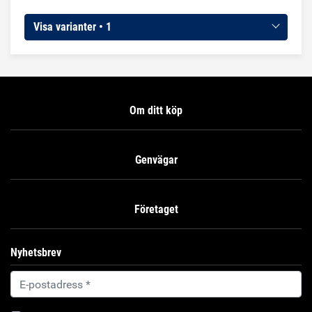
glansfinish. ROCOL PR ger 100 % täckning och används för
alla typer av formsprutningsoperationer. Skaka väl och
Visa varianter • 1
spraya från ett avstånd av ca 15-20 cm. Spraya inte på
öppen eld och se till att lokalen har god ventilation.
Egenskaper för ROCOL PR H2 Förhindrar effektivt
vidhäftning på plast och gummi Värmebeständig våtfilm -
upp till 200 ° C Ger fin glansfinish Särskilt lämpad för känsliga
delar
Om ditt köp
Genvägar
Företaget
Nyhetsbrev