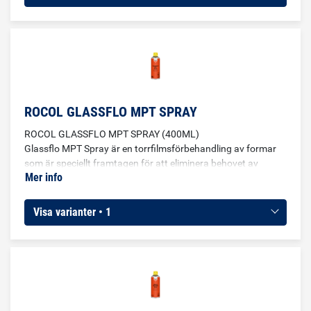
ROCOL GLASSFLO MPT SPRAY
ROCOL GLASSFLO MPT SPRAY (400ML)
Glassflo MPT Spray är en torrfilmsförbehandling av formar
som är speciellt framtagen för att eliminera behovet av
Mer info
manuell rengöring av formar under uppstart, vilket ger
fördelaktiga driftsförhållanden. Ofta använt i glasformar.
Visa varianter • 1