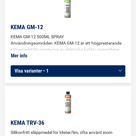
KEMA GM-12
KEMA GM-12 500ML SPRAY
Användningsområden: KEMA GM-12 är ett högpresterande
släppmedel för montering av elektriska kablar, gummilister
Mer info
m.m. Medlet avlägsnar friktion vid montering av avlopp och
tryckrör av ABS- och PVC -plast, samtidigt som det skyddar
packningar. KEMA GM-12 släppmedel består av 36 % silikon
Visa varianter • 1
och motverkar korrosion. Egenskaper: Effektivt släppmedel
Temperaturområde från -50 °C till + 200 °C Motverkar statisk
elektricitet och korrosion Perfekt för rörliga och stationära
delar Färglös
KEMA TRV-36
Silikonfritt släppmedel för klister/lim, ofta använt inom