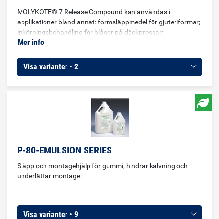
MOLYKOTE® 7 Release Compound kan användas i
applikationer bland annat: formsläppmedel för gjuteriformar;
inkörningsbehandling för blåsor på däckpressar;
Mer info
gummismörjmedel och konserveringsmedel; släppmedel för
lim och lim; kabeldragningssmörjmedel för att dra
gummibelagd kabel genom rör; släppmedel för plastextrudrar
Visa varianter • 2
och bearbetningsutrustning; anka släppmedel för
plastfilmsförpackningsmaskiner.
P-80-EMULSION SERIES
Släpp och montagehjälp för gummi, hindrar kalvning och
underlättar montage.
Visa varianter • 9