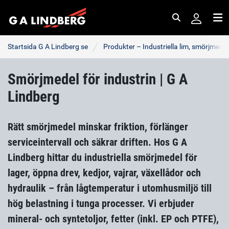
Sök
Me
Startsida G A Lindberg se
Produkter – Industriella lim, smörjmede
Smörjmedel för industrin | G A
Lindberg
Rätt smörjmedel minskar friktion, förlänger
serviceintervall och säkrar driften. Hos G A
Lindberg hittar du industriella smörjmedel för
lager, öppna drev, kedjor, vajrar, växellådor och
hydraulik – från lågtemperatur i utomhusmiljö till
hög belastning i tunga processer. Vi erbjuder
mineral- och syntetoljor, fetter (inkl. EP och PTFE),