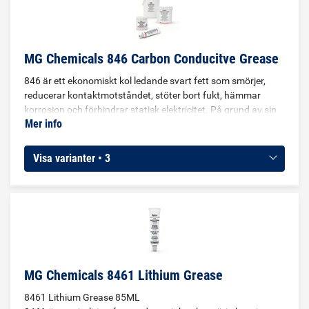
MG Chemicals 846 Carbon Conducitve Grease
846 är ett ekonomiskt kol ledande svart fett som smörjer,
reducerar kontaktmotståndet, stöter bort fukt, hämmar
korrosion och förhindrar statisk elektricitet. På grund av sin
Mer info
höga elektriska ledningsförmåga, låga kostnad och
användarvänlighet är 846 ett perfekt fett för elektriska
anslutningar som husbils- batteriter, jordanslutningar,
Visa varianter • 3
roterande anslutningar, vridbrytare, variabelkondensatorer,
rullinduktorer, rullager, slip ringar, glidkontakter och
potentiometrar.
MG Chemicals 8461 Lithium Grease
8461 Lithium Grease 85ML