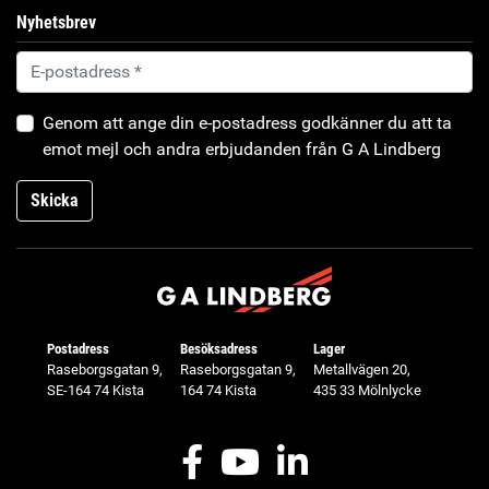
Nyhetsbrev
Genom att ange din e-postadress godkänner du att ta
emot mejl och andra erbjudanden från G A Lindberg
Skicka
Postadress
Besöksadress
Lager
Raseborgsgatan 9,
Raseborgsgatan 9,
Metallvägen 20,
SE-164 74 Kista
164 74 Kista
435 33 Mölnlycke
Facebook
Youtube
LinkedIn