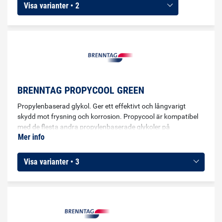
Visa varianter • 2
BRENNTAG PROPYCOOL GREEN
Propylenbaserad glykol. Ger ett effektivt och långvarigt
skydd mot frysning och korrosion. Propycool är kompatibel
med de flesta andra propylenbaserade glykoler på
Mer info
marknaden dock rekommenderas exklusiv användning av
Propycool för optimal kvalitet. Användes som sekundärt
köldmedium, exempel som solpaneler, industriella kylsystem,
Visa varianter • 3
isbanor eller industribyggnader.