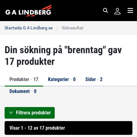
Sök
Me
Startsida G A Lindberg se
Sökresultat
Din sökning på "brenntag" gav
17 produkter
Produkter
•
17
Kategorier
•
0
Sidor
•
2
Dokument
•
0
Filtrera produkter
Visar 1 - 12 av 17 produkter